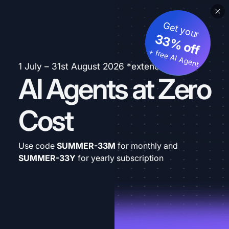
Get your
33% off
+ free AI Agent
1 July – 31st August 2026 *extended
AI Agents at Zero
Cost
Use code
SUMMER-33M
for monthly and
SUMMER-33Y
for yearly subscription