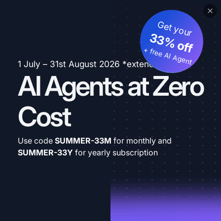
Get your
33% off
+ free AI Agent
1 July – 31st August 2026 *extended
AI Agents at Zero
Cost
Use code
SUMMER-33M
for monthly and
SUMMER-33Y
for yearly subscription