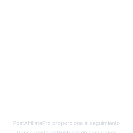
¿Listo para construir
un programa de
afiliados que atraiga a
los mejores
influencers?
PostAffiliatePro proporciona el seguimiento
transparente, estructuras de comisiones