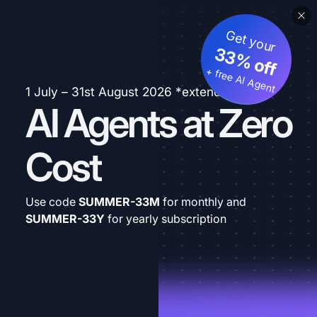
Get your
33% off
+ free AI Agent
1 July – 31st August 2026 *extended
AI Agents at Zero
Cost
Use code
SUMMER-33M
for monthly and
SUMMER-33Y
for yearly subscription