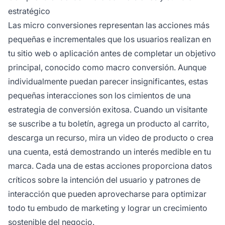
usuario, ayudan a nutrir prospectos, reducen la
estratégico
fricción en el embudo de conversión y, en
Las micro conversiones representan las acciones más
última instancia, llevan a un aumento de las
pequeñas e incrementales que los usuarios realizan en
macro conversiones y al crecimiento de los
ingresos.
tu sitio web o aplicación antes de completar un objetivo
principal, conocido como macro conversión. Aunque
individualmente puedan parecer insignificantes, estas
pequeñas interacciones son los cimientos de una
estrategia de conversión exitosa. Cuando un visitante
se suscribe a tu boletín, agrega un producto al carrito,
descarga un recurso, mira un video de producto o crea
una cuenta, está demostrando un interés medible en tu
marca. Cada una de estas acciones proporciona datos
críticos sobre la intención del usuario y patrones de
interacción que pueden aprovecharse para optimizar
todo tu embudo de marketing y lograr un crecimiento
sostenible del negocio.