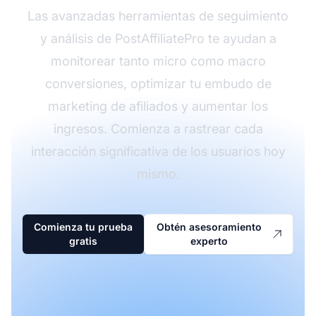
Las avanzadas herramientas de seguimiento
y análisis de PostAffiliatePro te ayudan a
monitorear tanto micro como macro
conversiones, optimizar tu embudo de
marketing de afiliados y aumentar los
ingresos. Comienza a rastrear cada
interacción significativa de los usuarios hoy
mismo.
Comienza tu prueba
Obtén asesoramiento
gratis
experto