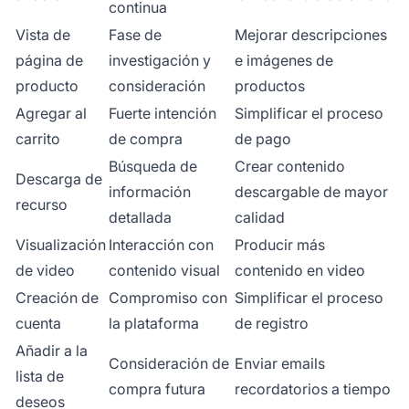
continua
Vista de
Fase de
Mejorar descripciones
página de
investigación y
e imágenes de
producto
consideración
productos
Agregar al
Fuerte intención
Simplificar el proceso
carrito
de compra
de pago
Búsqueda de
Crear contenido
Descarga de
información
descargable de mayor
recurso
detallada
calidad
Visualización
Interacción con
Producir más
de video
contenido visual
contenido en video
Creación de
Compromiso con
Simplificar el proceso
cuenta
la plataforma
de registro
Añadir a la
Consideración de
Enviar emails
lista de
compra futura
recordatorios a tiempo
deseos