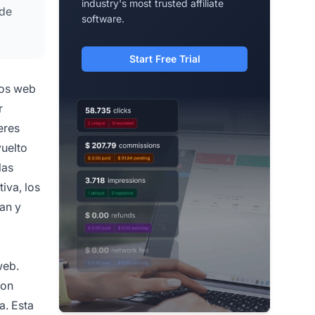
industry's most trusted affiliate
 de
software.
Start Free Trial
ios web
r
eres
vuelto
las
iva, los
ran y
web.
con
a. Esta