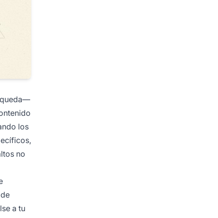
búsqueda—
contenido
ando los
ecíficos,
ltos no
e
 de
se a tu