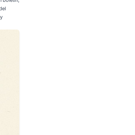
 boletín,
del
 y