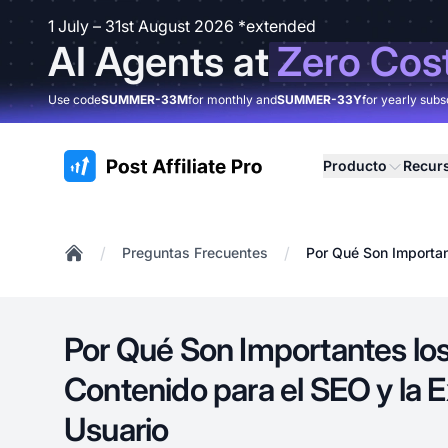
1 July – 31st August 2026 *extended
AI Agents at
Zero Cos
Use code
SUMMER-33M
for monthly and
SUMMER-33Y
for yearly subs
:site.title
Producto
Recur
/
/
Preguntas Frecuentes
Por Qué Son Importan
Home
Por Qué Son Importantes los
Contenido para el SEO y la E
Usuario