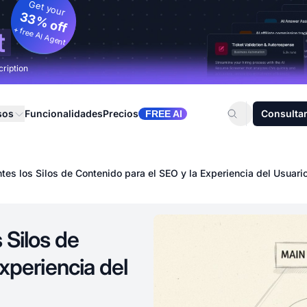
Get your
33% off
+ free AI Agent
t
cription
sos
Funcionalidades
Precios
Consultar
FREE AI
tes los Silos de Contenido para el SEO y la Experiencia del Usuari
 Silos de
xperiencia del