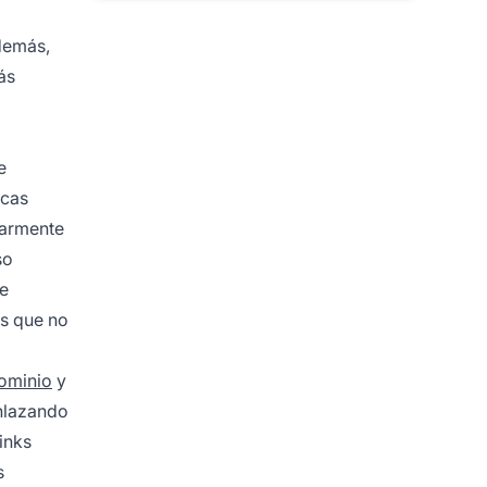
Además,
ás
e
icas
ularmente
so
ue
as que no
ominio
y
enlazando
links
s