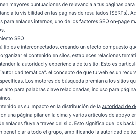
nen mayores puntuaciones de relevancia a tus páginas para
tancia tu visibilidad en las páginas de resultados (SERPs). 
es para enlaces internos, uno de los factores SEO on-page m
os.
miento SEO
múltiples e interconectados, creando un efecto compuesto qu
l organizar el contenido en silos, estableces relaciones temát
ender la autoridad y experiencia de tu sitio. Esto es partic
autoridad temática”: el concepto de que tu web es un recur
específicas. Los motores de búsqueda premian a los sitios q
 alto para palabras clave relacionadas, incluso para págin
inos.
ntenido es su impacto en la distribución de la
autoridad de d
on una página pilar en la cima y varios artículos de apoyo 
 enlaces fluye a través del silo. Esto significa que los back
n beneficiar a todo el grupo, amplificando la autoridad de tu