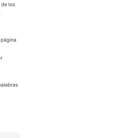
 de los
e
 página
ar
palabras