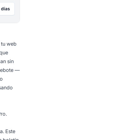
 días
n tu web
 que
an sin
 rebote —
po
lsando
ro.
a. Este