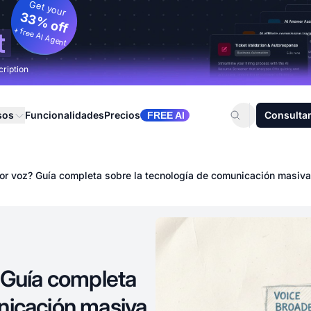
Get your
33% off
+ free AI Agent
t
cription
sos
Funcionalidades
Precios
Consultar
FREE AI
por voz? Guía completa sobre la tecnología de comunicación masiva
? Guía completa
nicación masiva