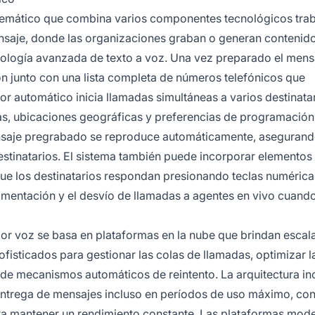
stemático que combina varios componentes tecnológicos tra
mensaje, donde las organizaciones graban o generan contenid
ología avanzada de texto a voz. Una vez preparado el mensa
ón junto con una lista completa de números telefónicos que
or automático inicia llamadas simultáneas a varios destinata
s, ubicaciones geográficas y preferencias de programación
ensaje pregrabado se reproduce automáticamente, aseguran
estinatarios. El sistema también puede incorporar elementos
que los destinatarios respondan presionando teclas numérica
oalimentación y el desvío de llamadas a agentes en vivo cuand
 por voz se basa en plataformas en la nube que brindan escal
sofisticados para gestionar las colas de llamadas, optimizar l
s de mecanismos automáticos de reintento. La arquitectura in
 entrega de mensajes incluso en períodos de uso máximo, co
ara mantener un rendimiento constante. Las plataformas mod