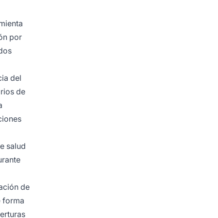
amienta
ión por
ados
ia del
orios de
a
ciones
de salud
urante
gación de
e forma
perturas