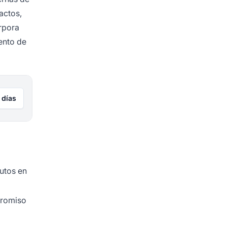
actos,
rpora
ento de
 días
nutos en
promiso