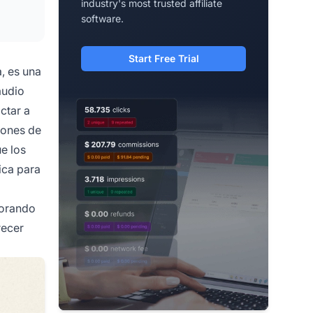
industry's most trusted affiliate
software.
Start Free Trial
, es una
audio
ctar a
iones de
e los
ica para
porando
recer