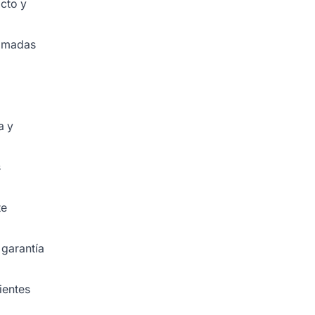
cto y
lamadas
a y
s
te
 garantía
ientes