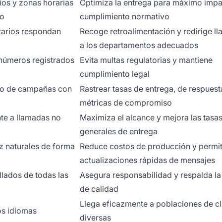
ios y zonas horarias
Optimiza la entrega para máximo impa
ío
cumplimiento normativo
atarios respondan
Recoge retroalimentación y redirige l
a los departamentos adecuados
 números registrados
Evita multas regulatorias y mantiene
cumplimiento legal
ño de campañas con
Rastrear tasas de entrega, de respuest
métricas de compromiso
te a llamadas no
Maximiza el alcance y mejora las tasa
generales de entrega
 naturales de forma
Reduce costos de producción y permi
actualizaciones rápidas de mensajes
llados de todas las
Asegura responsabilidad y respalda la
de calidad
Llega eficazmente a poblaciones de cl
os idiomas
diversas