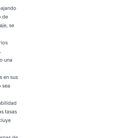
bajando
o de
je, se
rios
.
do una
s en sus
o sea
abilidad
as tasas
cluye
n
ernas de