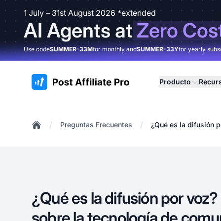
1 July – 31st August 2026 *extended
AI Agents at
Zero Cos
Use code
SUMMER-33M
for monthly and
SUMMER-33Y
for yearly subs
:site.title
Producto
Recur
/
/
Preguntas Frecuentes
¿Qué es la difusión 
Home
¿Qué es la difusión por voz
sobre la tecnología de comu