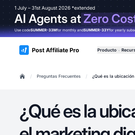
1 July – 31st August 2026 *extended
AI Agents at
Zero Cos
Use code
SUMMER-33M
for monthly and
SUMMER-33Y
for yearly subs
:site.title
Producto
Recur
/
/
Preguntas Frecuentes
¿Qué es la ubicación 
Home
¿Qué es la ubic
el marketing dig