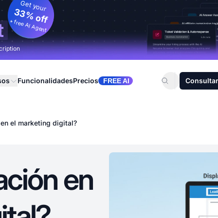
Get your
33% off
+ free AI Agent
t
cription
sos
Funcionalidades
Precios
Consultar
FREE AI
en el marketing digital?
ación en
ital?