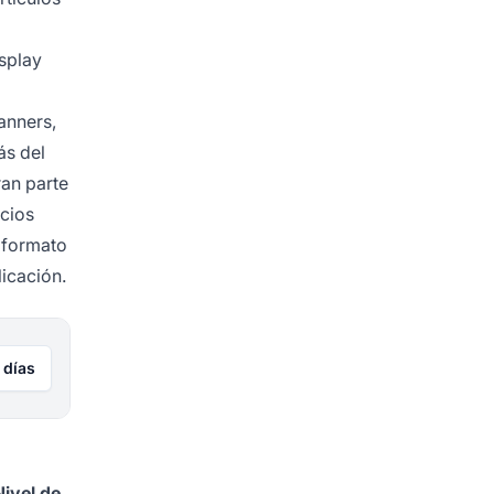
isplay
anners,
s del
ran parte
cios
 formato
icación.
 días
Nivel de