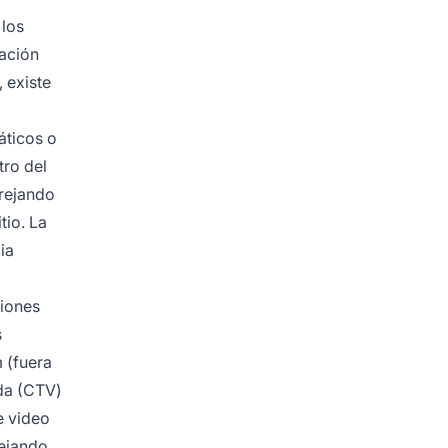
 los
cación
 existe
áticos o
tro del
arejando
tio. La
ia
ciones
s
 (fuera
ada (CTV)
e video
lejando