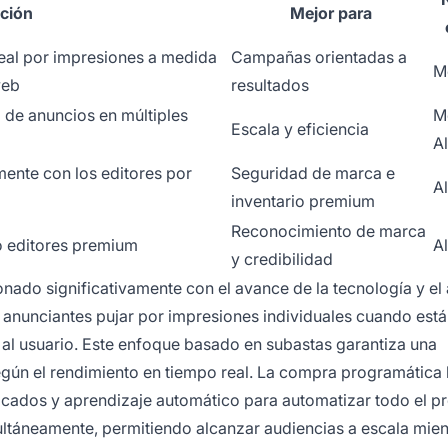
ción
Mejor para
eal por impresiones a medida
Campañas orientadas a
M
web
resultados
 de anuncios en múltiples
M
Escala y eficiencia
Al
ente con los editores por
Seguridad de marca e
Al
inventario premium
Reconocimiento de marca
 o editores premium
Al
y credibilidad
nado significativamente con el avance de la tecnología y el 
s anunciantes pujar por impresiones individuales cuando est
 al usuario. Este enfoque basado en subastas garantiza una
 según el rendimiento en tiempo real. La compra programática 
sticados y aprendizaje automático para automatizar todo el p
ultáneamente, permitiendo alcanzar audiencias a escala mien