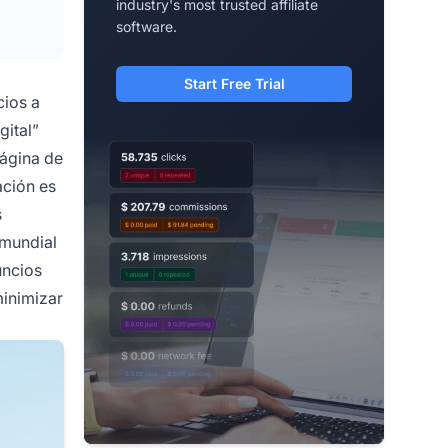
industry's most trusted affiliate
software.
Start Free Trial
cios a
gital”
página de
ación es
s
 mundial
uncios
minimizar