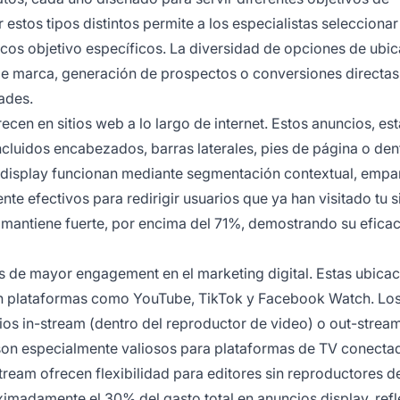
stos tipos distintos permite a los especialistas seleccionar
os objetivo específicos. La diversidad de opciones de ubi
e marca, generación de prospectos o conversiones directas,
ades.
cen en sitios web a lo largo de internet. Estos anuncios, est
cluidos encabezados, barras laterales, pies de página o den
e display funcionan mediante segmentación contextual, emp
e efectivos para redirigir usuarios que ya han visitado tu si
e mantiene fuerte, por encima del 71%, demostrando su eficac
s de mayor engagement en el marketing digital. Estas ubica
en plataformas como YouTube, TikTok y Facebook Watch. Lo
s in-stream (dentro del reproductor de video) o out-stream
m son especialmente valiosos para plataformas de TV conect
tream ofrecen flexibilidad para editores sin reproductores d
imadamente el 30% del gasto total en anuncios display, ref