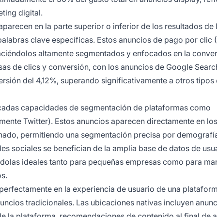
ting digital.
parecen en la parte superior o inferior de los resultados de 
labras clave específicas. Estos anuncios de pago por clic 
 haciéndolos altamente segmentados y enfocados en la conver
s de clics y conversión, con los anuncios de Google Searc
sión del 4,12%, superando significativamente a otros tipos
icadas capacidades de segmentación de plataformas como
rmente Twitter). Estos anuncios aparecen directamente en lo
cinado, permitiendo una segmentación precisa por demografí
s sociales se benefician de la amplia base de datos de usua
éndolas ideales tanto para pequeñas empresas como para ma
s.
perfectamente en la experiencia de usuario de una plataform
ncios tradicionales. Las ubicaciones nativas incluyen anun
de la plataforma, recomendaciones de contenido al final de a