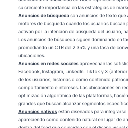
su creciente importancia en las estrategias de marke
Anuncios de búsqueda
son anuncios de texto que a
motores de búsqueda cuando los usuarios buscan pa
activan por la intención de búsqueda del usuario,
Los anuncios de búsqueda siguen dominando en tasa
promediando un CTR del 2,35% y una tasa de conver
ubicaciones.
Anuncios en redes sociales
aprovechan las sofist
Facebook, Instagram, LinkedIn, TikTok y X (anterio
de los usuarios, historias o como contenido patro
comportamiento e intereses. Las ubicaciones en rede
optimización algorítmica de las plataformas, haci
grandes que buscan alcanzar segmentos específico
Anuncios nativos
están diseñados para integrarse 
apareciendo como contenido natural en lugar de anu
dentro del feed que coinciden con el diseño visual 