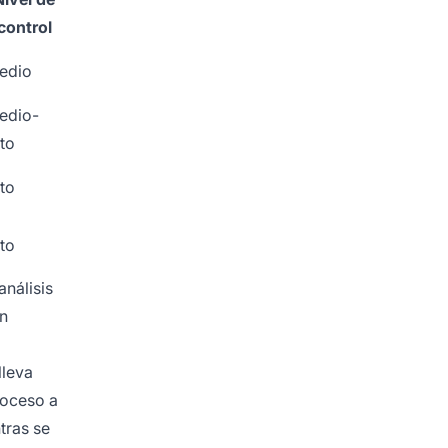
control
edio
edio-
to
to
to
análisis
án
lleva
roceso a
tras se