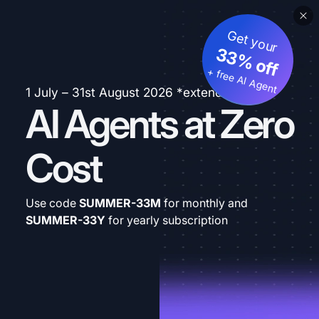
Get your
33% off
+ free AI Agent
1 July – 31st August 2026 *extended
AI Agents at Zero
Cost
Use code
SUMMER-33M
for monthly and
SUMMER-33Y
for yearly subscription