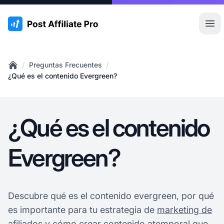
:site.title
Abr
/
/
Preguntas Frecuentes
Home
¿Qué es el contenido Evergreen?
¿Qué es el contenido
Evergreen?
Descubre qué es el contenido evergreen, por qué
es importante para tu estrategia de
marketing de
afiliados
y cómo crear contenido atemporal que