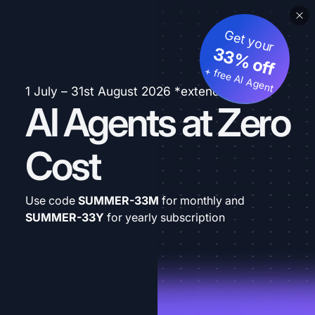
Get your
33% off
+ free AI Agent
1 July – 31st August 2026 *extended
AI Agents at Zero
Cost
Use code
SUMMER-33M
for monthly and
SUMMER-33Y
for yearly subscription