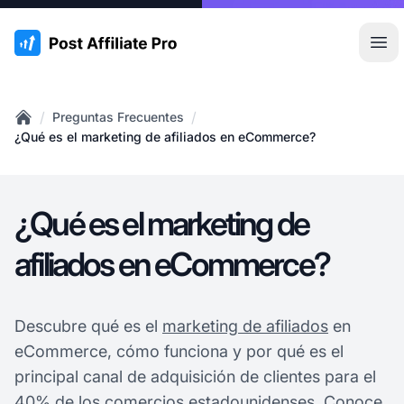
:site.title
Abr
/
/
Preguntas Frecuentes
Home
¿Qué es el marketing de afiliados en eCommerce?
¿Qué es el marketing de
afiliados en eCommerce?
Descubre qué es el
marketing de afiliados
en
eCommerce, cómo funciona y por qué es el
principal canal de adquisición de clientes para el
40% de los comercios estadounidenses. Conoce