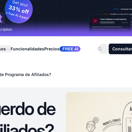
Get your
33% off
+ free AI Agent
t
cription
sos
Funcionalidades
Precios
Consultar
FREE AI
de Programa de Afiliados?
erdo de
iliados?