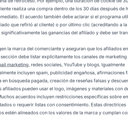
tana de retroceso. Por ejemplo, una duración de cookie de 30
cliente realiza una compra dentro de los 30 días después de h
nmediato. El acuerdo también debe aclarar si el programa uti
iado que refirió al cliente) o por último clic (acreditando a la
 significativamente las ganancias del afiliado y debe ser tra
en la marca del comerciante y aseguran que los afiliados e
ección debe listar explícitamente los canales de marketing
ail marketing
, redes sociales, YouTube y blogs. Igualmente
malmente incluyen spam, publicidad engañosa, afirmaciones f
a en búsqueda pagada, creación de reseñas falsas y descue
s afiliados pueden usar el logo, imágenes y materiales con 
Muchos acuerdos incluyen restricciones específicas sobre em
ados o requerir listas con consentimiento. Estas directrices
os estén alineados con los valores de la marca y cumplan co