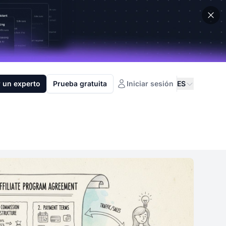
 un experto
Prueba gratuita
Iniciar sesión
ES