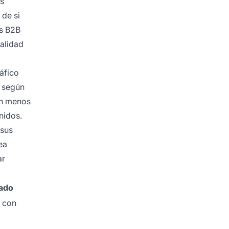
os
 de si
es B2B
calidad
áfico
a según
on menos
nidos.
 sus
ea
ar
iado
a con