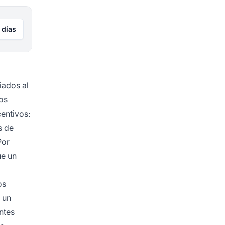
 días
iados al
os
entivos:
s de
Por
ue un
os
 un
ntes