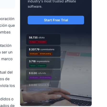
industry's most trusted affiliate
software.
boración
Start Free Trial
ación que
 ambas
ntación
 ser un
n marco
ual del
dos de
viola los
ndidos o
iados de