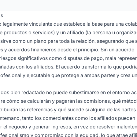
os
o legalmente vinculante que establece la base para una cola
 productos o servicios) y un afiliado (la persona u organiz
 sirve como un plano para toda la relación, asegurando que
 y acuerdos financieros desde el principio. Sin un acuerdo
riesgos significativos como disputas de pago, mala represe
ñadas con los afiliados. El acuerdo transforma lo que podría
rofesional y ejecutable que protege a ambas partes y crea u
ados bien redactado no puede subestimarse en el entorno act
obre cómo se calcularán y pagarán las comisiones, qué méto
ibuirán las referencias y qué sucede si alguna de las partes 
 antemano, tanto los comerciantes como los afiliados pueden
r el negocio y generar ingresos, en vez de resolver malente
fesionalismo y compromiso con la equidad, lo que atrae afil