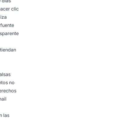
 días
acer clic
liza
 fuente
nsparente
ntiendan
alsas
ntos no
derechos
ail
n las