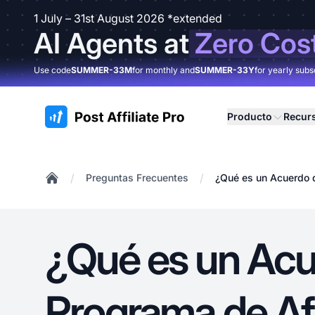
1 July – 31st August 2026 *extended
AI Agents at
Zero Cos
Use code
SUMMER-33M
for monthly and
SUMMER-33Y
for yearly subs
:site.title
Producto
Recur
/
/
Preguntas Frecuentes
¿Qué es un Acuerdo 
Home
¿Qué es un Acu
Programa de Af