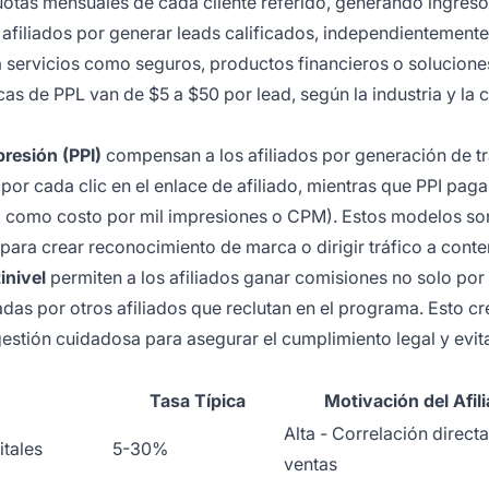
cuotas mensuales de cada cliente referido, generando ingres
filiados por generar leads calificados, independientemente
 servicios como seguros, productos financieros o solucion
as de PPL van de $5 a $50 por lead, según la industria y la 
resión (PPI)
compensan a los afiliados por generación de tr
or cada clic en el enlace de afiliado, mientras que PPI pag
o como costo por mil impresiones o CPM). Estos modelos s
para crear reconocimiento de marca o dirigir tráfico a conte
inivel
permiten a los afiliados ganar comisiones no solo por
das por otros afiliados que reclutan en el programa. Esto cr
gestión cuidadosa para asegurar el cumplimiento legal y evit
Tasa Típica
Motivación del Afil
Alta - Correlación direct
tales
5-30%
ventas