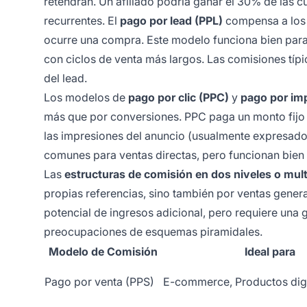
retendrán. Un afiliado podría ganar el 30% de las 
recurrentes. El
pago por lead (PPL)
compensa a los a
ocurre una compra. Este modelo funciona bien para
con ciclos de venta más largos. Las comisiones típic
del lead.
Los modelos de
pago por clic (PPC)
y
pago por imp
más que por conversiones. PPC paga un monto fijo p
las impresiones del anuncio (usualmente expresad
comunes para ventas directas, pero funcionan bien 
Las
estructuras de comisión en dos niveles o mult
propias referencias, sino también por ventas genera
potencial de ingresos adicional, pero requiere una 
preocupaciones de esquemas piramidales.
Modelo de Comisión
Ideal para
Pago por venta (PPS)
E-commerce, Productos digi