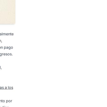
galmente
n,
 en pago
gresos.
,
as a los
nto por