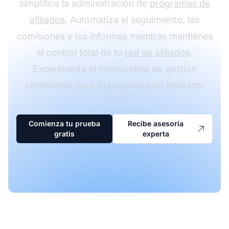
simplifica la administración de
programas de
afiliados
. Automatiza el seguimiento, las
comisiones y los informes mientras mantienes
el control total de tu
red de afiliados
.
Experimenta el mismo nivel de gestión
profesional para tu programa de afiliados.
Comienza tu prueba
Recibe asesoría
gratis
experta