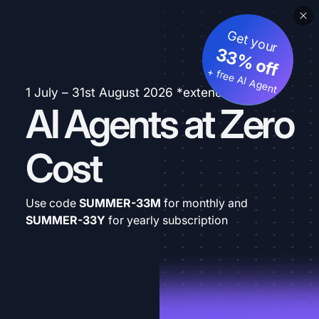
Get your
33% off
+ free AI Agent
1 July – 31st August 2026 *extended
AI Agents at Zero
Cost
Use code
SUMMER-33M
for monthly and
SUMMER-33Y
for yearly subscription