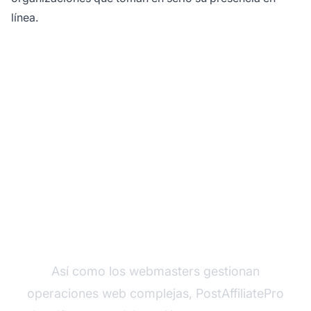
línea.
Optimiza la gestión de
tu sitio web con
PostAffiliatePro
Así como los webmasters gestionan
operaciones web complejas, PostAffiliatePro