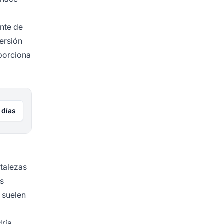
nte de
ersión
oporciona
 días
rtalezas
s
suelen
e
dría