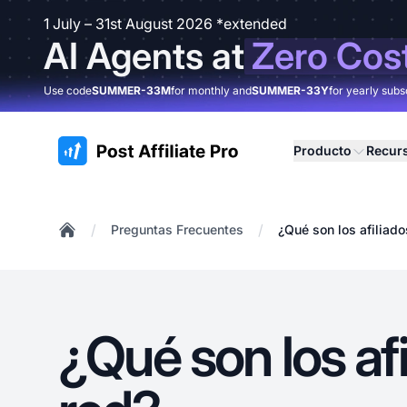
1 July – 31st August 2026 *extended
AI Agents at
Zero Cos
Use code
SUMMER-33M
for monthly and
SUMMER-33Y
for yearly subs
:site.title
Producto
Recur
/
/
Preguntas Frecuentes
¿Qué son los afiliado
Home
¿Qué son los af