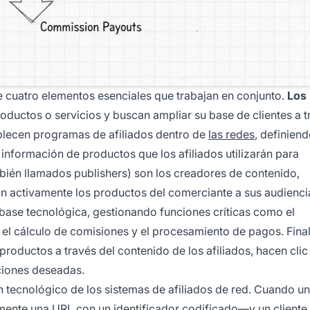
e cuatro elementos esenciales que trabajan en conjunto.
Los
uctos o servicios y buscan ampliar su base de clientes a t
ablecen programas de afiliados dentro de
las redes
, definien
información de productos que los afiliados utilizarán para
ién llamados publishers) son los creadores de contenido,
n activamente los productos del comerciante a sus audienci
base tecnológica, gestionando funciones críticas como el
, el cálculo de comisiones y el procesamiento de pagos. Fina
roductos a través del contenido de los afiliados, hacen clic
ciones deseadas.
tecnológico de los sistemas de afiliados de red. Cuando un 
nte una URL con un identificador codificado—y un cliente