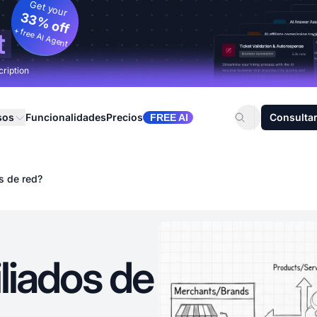
Get your
33% off
+ free AI Agent
t
cription
sos
Funcionalidades
Precios
Consultar
FREE AI
s de red?
iliados de