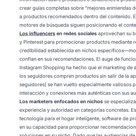
crear guías completas sobre “mejores enmiendas de 
a productos recomendados dentro del contenido. Est
motores de búsqueda siguen posicionando el conten
Los influencers
en redes sociales
aprovechan su ba
y Pinterest para promocionar productos mediante rel
credibilidad establecida en nichos específicos—moda
confían en sus recomendaciones. El auge de funci
Instagram Shopping ha hecho que el marketing de af
los seguidores compren productos sin salir de la ap
seguidores) se han vuelto especialmente valiosos 
interacción y conexiones más auténticas con sus a
Los marketers enfocados en nichos
se especializ
experiencia y autoridad en categorías concretas. E
tecnología para el hogar inteligente, software de pr
en su capacidad para proporcionar recomendacione
soluciones en su nicho. Dado que las audiencias d