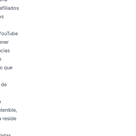
afiliados
os
 YouTube
ener
ncias
e
do que
 de
n
tenible,
a reside
istas