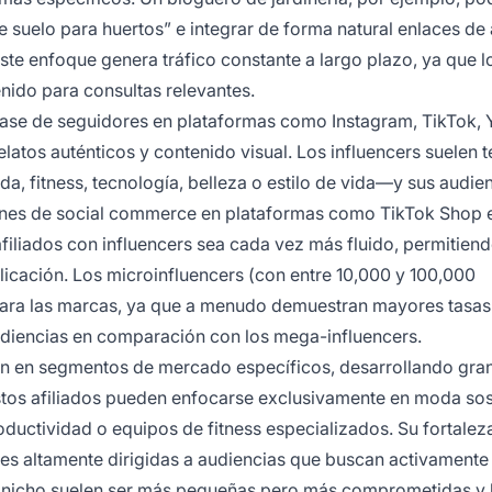
suelo para huertos” e integrar de forma natural enlaces de 
e enfoque genera tráfico constante a largo plazo, ya que l
ido para consultas relevantes.
se de seguidores en plataformas como Instagram, TikTok,
atos auténticos y contenido visual. Los influencers suelen t
, fitness, tecnología, belleza o estilo de vida—y sus audie
ones de social commerce en plataformas como TikTok Shop 
iliados con influencers sea cada vez más fluido, permitien
licación. Los microinfluencers (con entre 10,000 y 100,000
para las marcas, ya que a menudo demuestran mayores tasas
udiencias en comparación con los mega-influencers.
an en segmentos de mercado específicos, desarrollando gra
stos afiliados pueden enfocarse exclusivamente en moda sos
oductividad o equipos de fitness especializados. Su fortalez
s altamente dirigidas a audiencias que buscan activamente
e nicho suelen ser más pequeñas pero más comprometidas y l