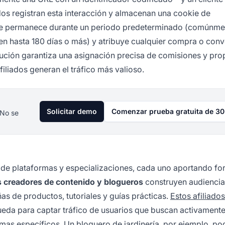
iados registran esta interacción y almacenan una cookie de
okie permanece durante un periodo predeterminado (comúnme
en hasta 180 días o más) y atribuye cualquier compra o conv
ibución garantiza una asignación precisa de comisiones y pr
iliados generan el tráfico más valioso.
Solicitar demo
Comenzar prueba gratuita de 30
 No se
 de plataformas y especializaciones, cada uno aportando fo
 creadores de contenido y blogueros
construyen audiencia
as de productos, tutoriales y guías prácticas.
Estos afiliados
ueda para captar tráfico de usuarios que buscan activament
as específicos. Un bloguero de jardinería, por ejemplo, po