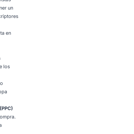
ner un
riptores
ta en
a
e los
jo
ropa
 (PPC)
compra.
a