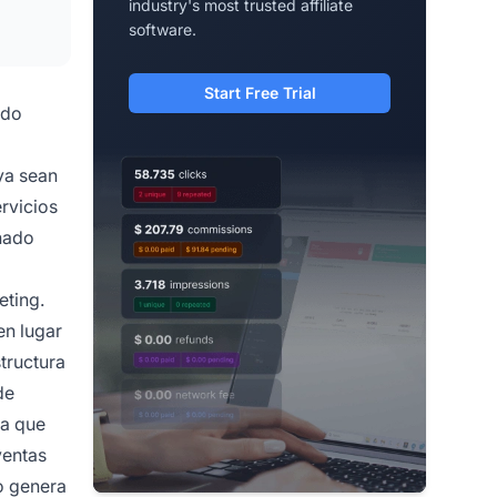
industry's most trusted affiliate
software.
Start Free Trial
ndo
ya sean
rvicios
nado
eting.
en lugar
tructura
de
ra que
ventas
o genera