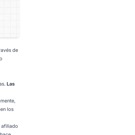
ravés de
do
as.
Las
lmente,
 en los
afiliado
 hace