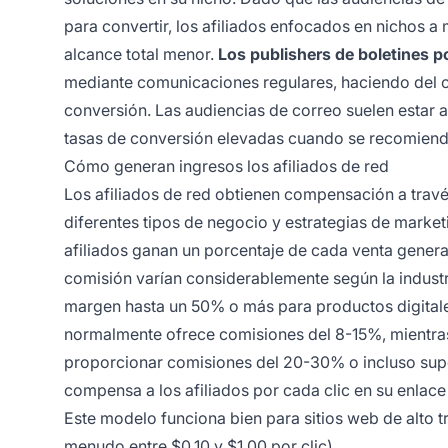
para convertir, los afiliados enfocados en nichos 
alcance total menor.
Los publishers de boletines p
mediante comunicaciones regulares, haciendo del c
conversión. Las audiencias de correo suelen estar a
tasas de conversión elevadas cuando se recomiend
Cómo generan ingresos los afiliados de red
Los afiliados de red obtienen compensación a trav
diferentes tipos de negocio y estrategias de marke
afiliados ganan un porcentaje de cada venta genera
comisión varían considerablemente según la industr
margen hasta un 50% o más para productos digital
normalmente ofrece comisiones del 8-15%, mientra
proporcionar comisiones del 20-30% o incluso supe
compensa a los afiliados por cada clic en su enla
Este modelo funciona bien para sitios web de alto 
menudo entre $0.10 y $1.00 por clic).