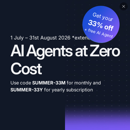
Get your
33% off
+ free AI Agent
1 July – 31st August 2026 *extended
AI Agents at Zero
Cost
Use code
SUMMER-33M
for monthly and
SUMMER-33Y
for yearly subscription