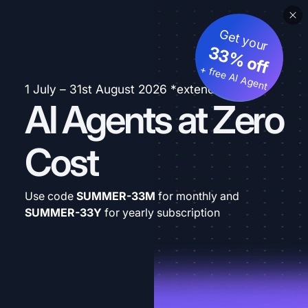
Get your
33% off
+ free AI Agent
1 July – 31st August 2026 *extended
AI Agents at Zero
Cost
Use code
SUMMER-33M
for monthly and
SUMMER-33Y
for yearly subscription