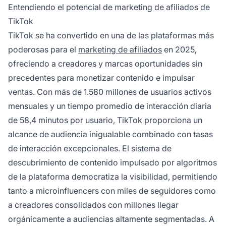
de interacción del 2,63%, TikTok ofrece a
Entendiendo el potencial de marketing de afiliados de
creadores y marcas potentes herramientas
TikTok
para llegar a audiencias comprometidas e
TikTok se ha convertido en una de las plataformas más
impulsar ventas de afiliados.
poderosas para el
marketing de afiliados
en 2025,
ofreciendo a creadores y marcas oportunidades sin
precedentes para monetizar contenido e impulsar
ventas. Con más de 1.580 millones de usuarios activos
mensuales y un tiempo promedio de interacción diaria
de 58,4 minutos por usuario, TikTok proporciona un
alcance de audiencia inigualable combinado con tasas
de interacción excepcionales. El sistema de
descubrimiento de contenido impulsado por algoritmos
de la plataforma democratiza la visibilidad, permitiendo
tanto a microinfluencers con miles de seguidores como
a creadores consolidados con millones llegar
orgánicamente a audiencias altamente segmentadas. A