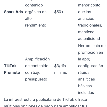
contenido
menor costo
Spark Ads
orgánico de
$50+
que los
alto
anuncios
rendimiento
tradicionales;
mantiene
autenticidad
Herramienta de
promoción en
Amplificación
la app;
TikTok
de contenido
$3/día
configuración
Promote
con bajo
mínimo
rápida;
presupuesto
analíticas
básicas
incluidas
La infraestructura publicitaria de TikTok ofrece
múltiples opciones de pago para amplificar tus