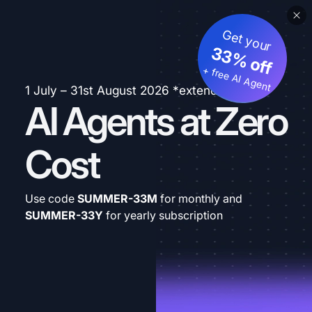
Get your
33% off
+ free AI Agent
1 July – 31st August 2026 *extended
AI Agents at Zero
Cost
Use code
SUMMER-33M
for monthly and
SUMMER-33Y
for yearly subscription