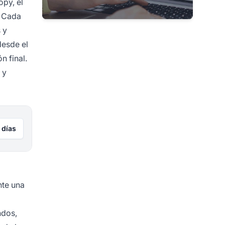
opy, el
. Cada
 y
desde el
n final.
 y
 días
nte una
ndos,