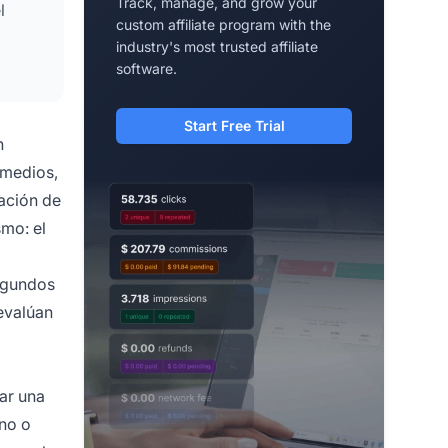
Track, manage, and grow your
l
custom affiliate program with the
industry's most trusted affiliate
software.
Start Free Trial
n
 medios,
cación de
smo: el
segundos
 evalúan
ar una
ono o