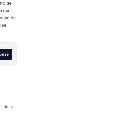
tro de
ya que
costo de
s se
birse
” de la