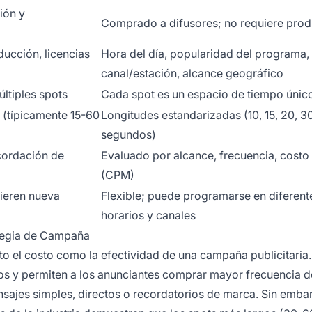
ión y
Comprado a difusores; no requiere pro
ducción, licencias
Hora del día, popularidad del programa,
canal/estación, alcance geográfico
ltiples spots
Cada spot es un espacio de tiempo únic
 (típicamente 15-60
Longitudes estandarizadas (10, 15, 20, 3
segundos)
ecordación de
Evaluado por alcance, frecuencia, costo 
(CPM)
ieren nueva
Flexible; puede programarse en diferent
horarios y canales
ategia de Campaña
to el costo como la efectividad de una campaña publicitaria
s y permiten a los anunciantes comprar mayor frecuencia d
nsajes simples, directos o recordatorios de marca. Sin emba