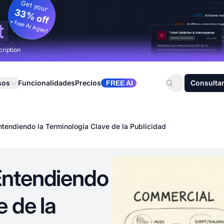
Get your
33% off
+ free AI Agent
t
cription
sos
Funcionalidades
Precios
Consultar
FREE AI
ntendiendo la Terminología Clave de la Publicidad
Entendiendo
e de la