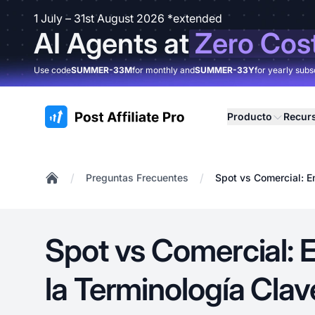
1 July – 31st August 2026 *extended
AI Agents at
Zero Cos
Use code
SUMMER-33M
for monthly and
SUMMER-33Y
for yearly subs
:site.title
Producto
Recur
/
/
Preguntas Frecuentes
Spot vs Comercial: E
Home
Spot vs Comercial: 
la Terminología Clav