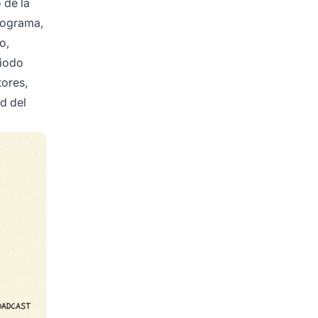
 de la
programa,
o,
riodo
tores,
ad del