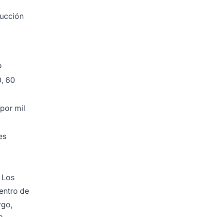
ducción
o
0, 60
por mil
es
. Los
entro de
rgo,