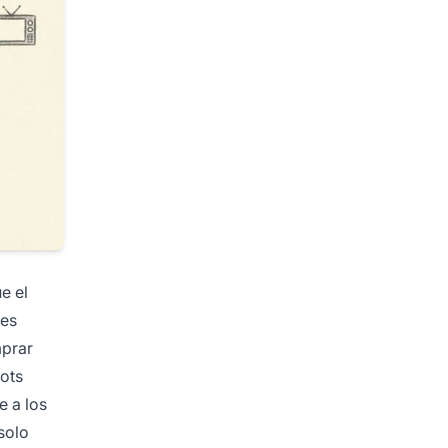
e el
tes
mprar
pots
e a los
solo