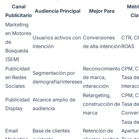
Canal
Métr
Audiencia Principal
Mejor Para
Publicitario
Cla
Marketing
en Motores
Usuarios activos con
Conversiones
CTR, C
de
intención
de alta intención
ROAS
Búsqueda
(SEM)
Publicidad
Reconocimiento
CPM, C
Segmentación por
en Redes
de marca,
Tasa d
demografía/intereses
Sociales
interacción
Interac
Retargeting,
CPM, C
Publicidad
Alcance amplio de
construcción de
Tasa d
Display
audiencia
marca
Conver
Tasa d
Email
Base de clientes
Retención de
Apertur