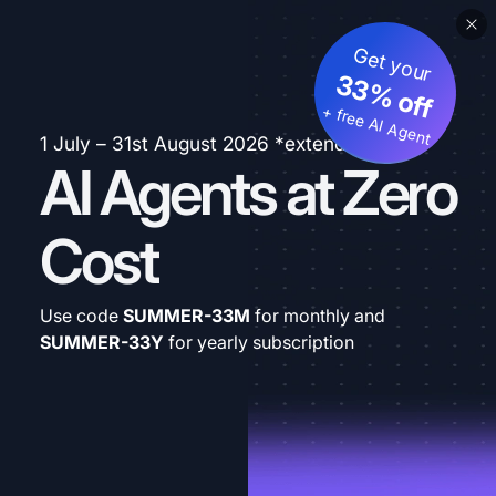
Get your
33% off
+ free AI Agent
1 July – 31st August 2026 *extended
AI Agents at Zero
Cost
Use code
SUMMER-33M
for monthly and
SUMMER-33Y
for yearly subscription