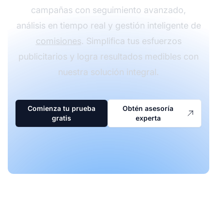
campañas con seguimiento avanzado,
análisis en tiempo real y gestión inteligente de
comisiones
. Simplifica tus esfuerzos
publicitarios y logra resultados medibles con
nuestra solución integral.
Comienza tu prueba
Obtén asesoría
gratis
experta