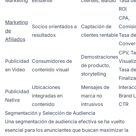
Marketing
existente
clientes, lealtad
Tasa de
ROI
CPA,
Marketing
Socios orientados a
Captación de
Comisi
de
resultados
clientes rentable
Tasa d
Afiliados
Conver
CPV, Ta
Demostraciones
Publicidad
Consumidores de
Visuali
de producto,
en Video
contenido visual
Tasa d
storytelling
Finaliz
Ubicaciones
Mensajes de
Interac
Publicidad
integradas en
marca no
Brand Li
Nativa
contenido
intrusivos
CTR
Segmentación y Selección de Audiencia
Una segmentación de audiencia efectiva se ha vuelto
esencial para los anunciantes que buscan maximizar la