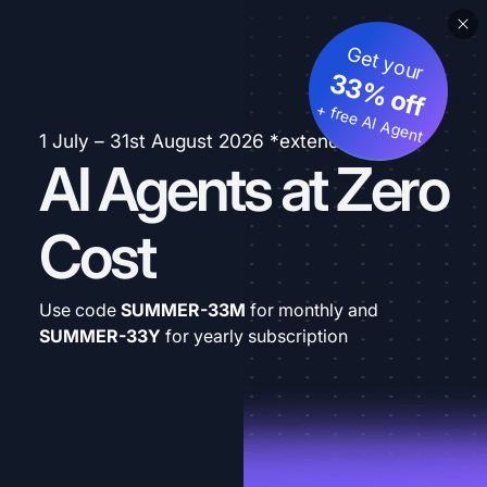
Get your
33% off
+ free AI Agent
1 July – 31st August 2026 *extended
AI Agents at Zero
Cost
Use code
SUMMER-33M
for monthly and
SUMMER-33Y
for yearly subscription