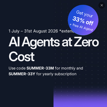
Get your
33% off
+ free AI Agent
1 July – 31st August 2026 *extended
AI Agents at Zero
Cost
Use code
SUMMER-33M
for monthly and
SUMMER-33Y
for yearly subscription