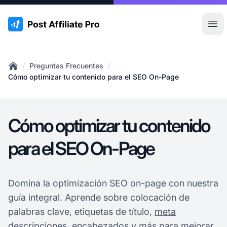
:site.title
Abr
/
/
Preguntas Frecuentes
Home
Cómo optimizar tu contenido para el SEO On-Page
Cómo optimizar tu contenido
para el SEO On-Page
Domina la optimización SEO on-page con nuestra
guía integral. Aprende sobre colocación de
palabras clave, etiquetas de título,
meta
descripciones
, encabezados y más para mejorar