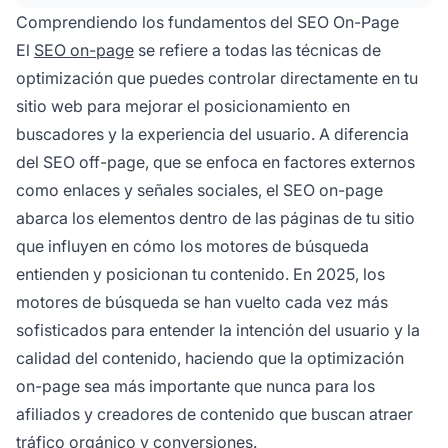
las imágenes, creando estructuras de URL
Comprendiendo los fundamentos del SEO On-Page
claras y construyendo enlaces internos. Estos
El
SEO on-page
se refiere a todas las técnicas de
elementos ayudan a los motores de búsqueda
optimización que puedes controlar directamente en tu
a comprender tu contenido mientras mejoran la
sitio web para mejorar el posicionamiento en
experiencia del usuario y la legibilidad.
buscadores y la experiencia del usuario. A diferencia
del SEO off-page, que se enfoca en factores externos
como enlaces y señales sociales, el SEO on-page
abarca los elementos dentro de las páginas de tu sitio
que influyen en cómo los motores de búsqueda
entienden y posicionan tu contenido. En 2025, los
motores de búsqueda se han vuelto cada vez más
sofisticados para entender la intención del usuario y la
calidad del contenido, haciendo que la optimización
on-page sea más importante que nunca para los
afiliados y creadores de contenido que buscan atraer
tráfico orgánico y conversiones.