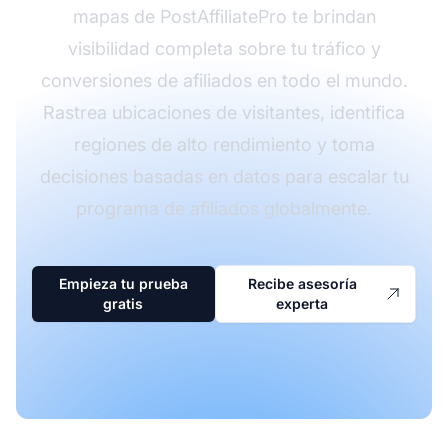
mapas de PostAffiliatePro te brindan
visibilidad completa sobre tu tráfico y
conversiones de afiliados en todo el mundo.
Rastrea ubicaciones de visitantes, identifica
regiones de alto rendimiento y toma
decisiones basadas en datos para escalar tu
programa de afiliados globalmente.
Empieza tu prueba
Recibe asesoría
gratis
experta