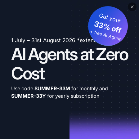
Get your
33% off
+ free AI Agent
1 July – 31st August 2026 *extended
AI Agents at Zero
Cost
Use code
SUMMER-33M
for monthly and
SUMMER-33Y
for yearly subscription