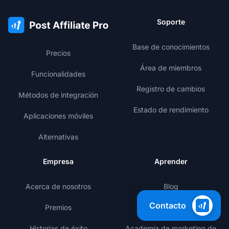
Soporte
Base de conocimientos
Precios
Área de miembros
Funcionalidades
Registro de cambios
Métodos de integración
Estado de rendimiento
Aplicaciones móviles
Alternativas
Empresa
Aprender
Acerca de nosotros
Blog
Contacto
Premios
Plantillas
Historias de éxito
Academia de marketing de