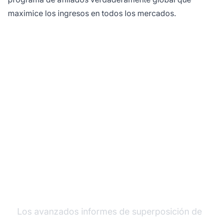
maximice los ingresos en todos los mercados.
Maximiza tu
rendimiento global de
afiliados con
PostAffiliatePro
Los avanzados informes de superposición de