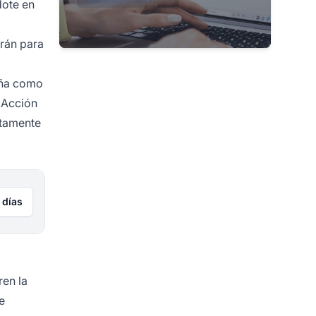
dote en
arán para
aña como
 Acción
ctamente
 días
en la
e