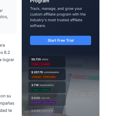
Program
Track, manage, and grow your
ar
custom affiliate program with the
ados,
industry's most trusted affiliate
software.
Start Free Trial
ara
os 8.2
a lograr
con su
campañas
idad te