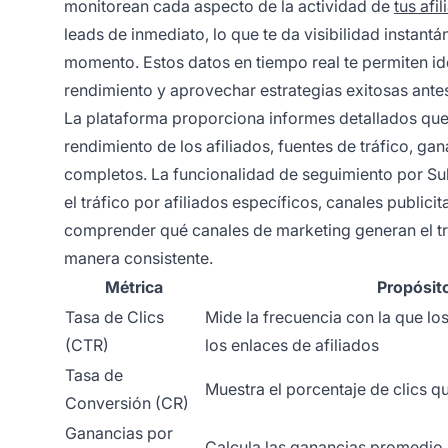
monitorean cada aspecto de la actividad de
tus afi
leads de inmediato, lo que te da visibilidad instan
momento. Estos datos en tiempo real te permiten ide
rendimiento y aprovechar estrategias exitosas ante
La plataforma proporciona informes detallados que 
rendimiento de los afiliados, fuentes de tráfico, g
completos. La funcionalidad de seguimiento por Sub
el tráfico por afiliados específicos, canales public
comprender qué canales de marketing generan el trá
manera consistente.
Métrica
Propósit
Tasa de Clics
Mide la frecuencia con la que los
(CTR)
los enlaces de afiliados
Tasa de
Muestra el porcentaje de clics q
Conversión (CR)
Ganancias por
Calcula las ganancias promedio 