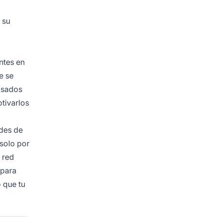
 su
ntes en
e se
basados
otivarlos
des de
 solo por
 red
 para
 que tu