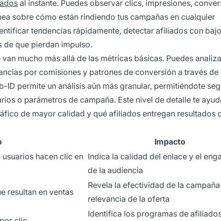
liados
al instante. Puedes observar clics, impresiones, conver
tánea sobre cómo están rindiendo tus campañas en cualquier
ntificar tendencias rápidamente, detectar afiliados con baj
s de que pierdan impulso.
van mucho más allá de las métricas básicas. Puedes analiza
anancias por comisiones y patrones de conversión a través de
-ID permite un análisis aún más granular, permitiéndote se
itarios o parámetros de campaña. Este nivel de detalle te ayud
fico de mayor calidad y qué afiliados entregan resultados 
o
Impacto
 usuarios hacen clic en
Indica la calidad del enlace y el en
de la audiencia
Revela la efectividad de la campaña 
ue resultan en ventas
relevancia de la oferta
Identifica los programas de afiliado
por clic