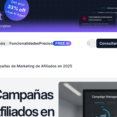
Get your
33% off
+ free AI Agent
t
cription
sos
Funcionalidades
Precios
Consultar
FREE AI
añas de Marketing de Afiliados en 2025
Campañas
iliados en