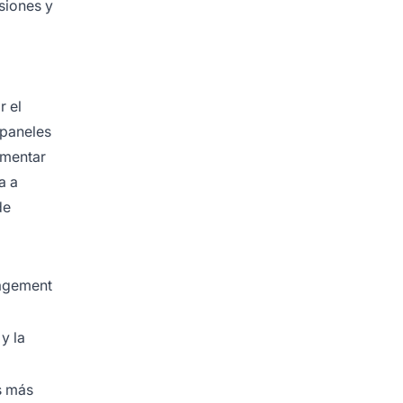
siones y
o
r el
 paneles
gmentar
a a
de
gagement
y la
s más