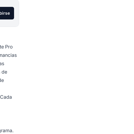
birse
te Pro
anancias
as
s de
de
. Cada
grama.