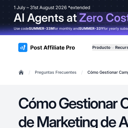
1 July – 31st August 2026 *extended
AI Agents at
Zero Cos
Use code
SUMMER-33M
for monthly and
SUMMER-33Y
for yearly subs
:site.title
Producto
Recur
/
/
Preguntas Frecuentes
Cómo Gestionar Camp
Home
Cómo Gestionar 
de Marketing de Af