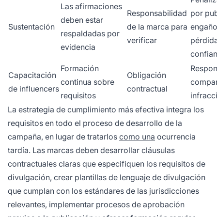
Las afirmaciones
Responsabilidad
por pub
deben estar
Sustentación
de la marca para
engaño
respaldadas por
verificar
pérdid
evidencia
confia
Formación
Respon
Capacitación
Obligación
continua sobre
compar
de influencers
contractual
requisitos
infracc
La estrategia de cumplimiento más efectiva integra los
requisitos en todo el proceso de desarrollo de la
campaña, en lugar de tratarlos
como una
ocurrencia
tardía. Las marcas deben desarrollar cláusulas
contractuales claras que especifiquen los requisitos de
divulgación, crear plantillas de lenguaje de divulgación
que cumplan con los estándares de las jurisdicciones
relevantes, implementar procesos de aprobación