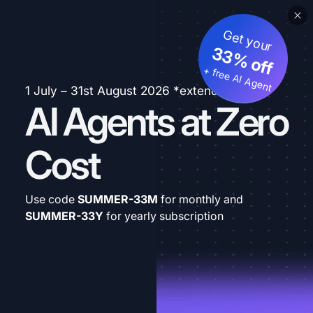
Get your
33% off
+ free AI Agent
1 July – 31st August 2026 *extended
AI Agents at Zero
Cost
Use code
SUMMER-33M
for monthly and
SUMMER-33Y
for yearly subscription