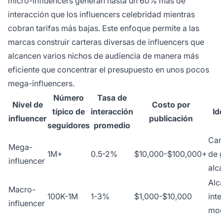
micro-influencers generan hasta un 60% más de
interacción que los influencers celebridad mientras
cobran tarifas más bajas. Este enfoque permite a las
marcas construir carteras diversas de influencers que
alcancen varios nichos de audiencia de manera más
eficiente que concentrar el presupuesto en unos pocos
mega-influencers.
Número
Tasa de
Nivel de
Costo por
típico de
interacción
Id
influencer
publicación
seguidores
promedio
Ca
Mega-
1M+
0.5-2%
$10,000-$100,000+
de 
influencer
alc
Alc
Macro-
100K-1M
1-3%
$1,000-$10,000
int
influencer
mo