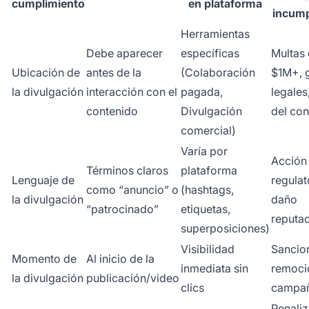
cumplimiento
en plataforma
incump
Herramientas
Debe aparecer
específicas
Multas 
Ubicación de
antes de la
(Colaboración
$1M+, 
la divulgación
interacción con el
pagada,
legales
contenido
Divulgación
del co
comercial)
Varía por
Acción
Términos claros
plataforma
Lenguaje de
regulat
como “anuncio” o
(hashtags,
la divulgación
daño
“patrocinado”
etiquetas,
reputac
superposiciones)
Visibilidad
Sancio
Momento de
Al inicio de la
inmediata sin
remoci
la divulgación
publicación/video
clics
campa
Penali