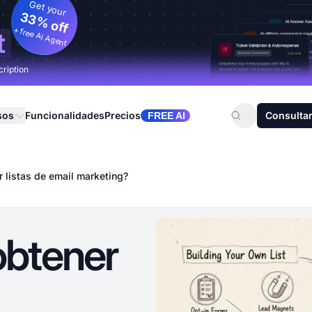
Get your
33% off
+ free AI Agent
t
cription
sos
Funcionalidades
Precios
Consultar
FREE AI
listas de email marketing?
btener