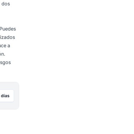
a dos
. Puedes
lizados
uce a
ón.
esgos
 días