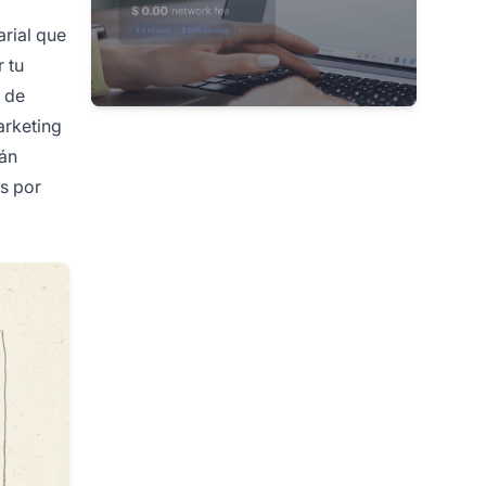
arial que
 tu
a de
arketing
tán
s por