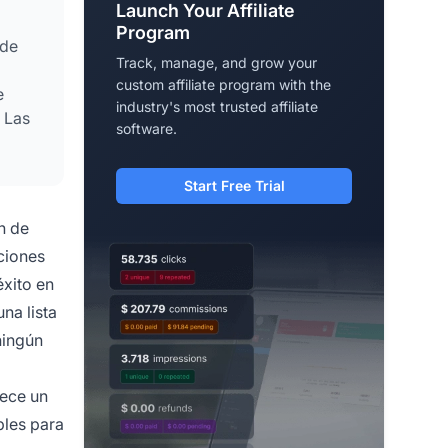
Launch Your Affiliate
Program
 de
Track, manage, and grow your
custom affiliate program with the
e
industry's most trusted affiliate
 Las
software.
Start Free Trial
n de
ciones
éxito en
na lista
ningún
rece un
bles para