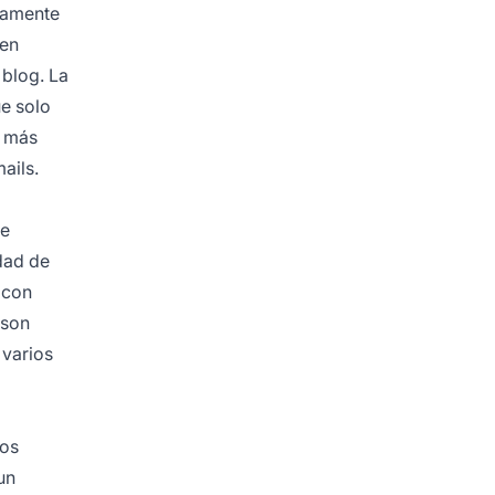
aramente
 en
 blog. La
ue solo
l más
ails.
de
idad de
 con
 son
 varios
vos
un