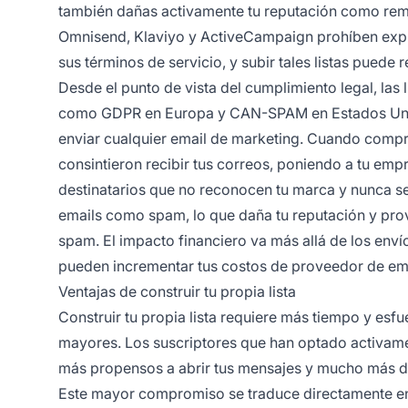
también dañas activamente tu reputación como remi
Omnisend, Klaviyo y ActiveCampaign prohíben explíc
sus términos de servicio, y subir tales listas puede 
Desde el punto de vista del cumplimiento legal, la
como GDPR en Europa y CAN-SPAM en Estados Unidos
enviar cualquier email de marketing. Cuando compra
consintieron recibir tus correos, poniendo a tu emp
destinatarios que no reconocen tu marca y nunca s
emails como spam, lo que daña tu reputación y prov
spam. El impacto financiero va más allá de los enví
pueden incrementar tus costos de proveedor de ema
Ventajas de construir tu propia lista
Construir tu propia lista requiere más tiempo y esfu
mayores. Los suscriptores que han optado activam
más propensos a abrir tus mensajes y mucho más dis
Este mayor compromiso se traduce directamente en