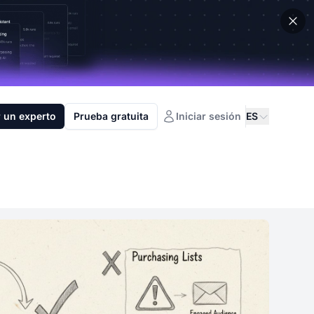
 un experto
Prueba gratuita
Iniciar sesión
ES