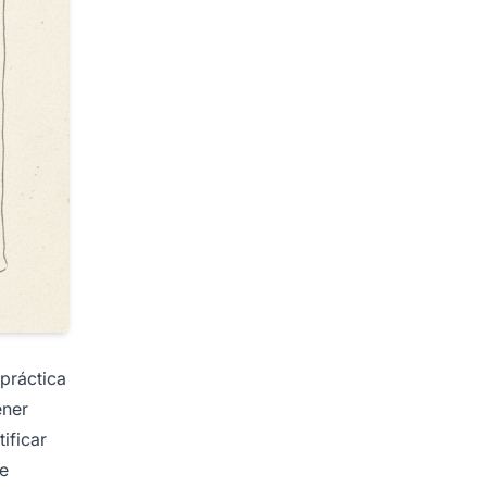
 práctica
ener
ificar
ue