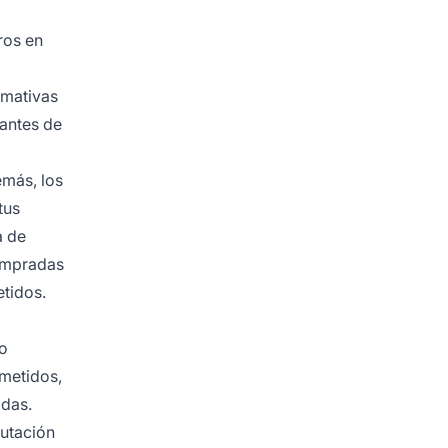
ros en
rmativas
antes de
emás, los
tus
a de
compradas
tidos.
ho
metidos,
adas.
utación