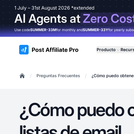
1 July – 31st August 2026 *extended
AI Agents at
Zero Cos
Use code
SUMMER-33M
for monthly and
SUMMER-33Y
for yearly subs
:site.title
Producto
Recur
/
/
Preguntas Frecuentes
¿Cómo puedo obtener 
Home
¿Cómo puedo o
listas de email