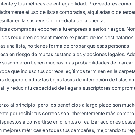
tente y tus métricas de entregabilidad. Proveedores como
itamente el uso de listas compradas, alquiladas o de terce
resultar en la suspensión inmediata de la cuenta.
s listas compradas exponen a tu empresa a serios riesgos. No
 requieren consentimiento explícito de los destinatarios 
s una lista, no tienes forma de probar que esas personas
resa en riesgo de multas sustanciales y acciones legales. Ad
e suscribieron tienen muchas más probabilidades de marcar 
oca que incluso tus correos legítimos terminen en la carpet
os desperdiciados: las bajas tasas de interacción de listas 
il y reducir tu capacidad de llegar a suscriptores comprome
erzo al principio, pero los beneficios a largo plazo son muc
ente por recibir tus correos son inherentemente más compro
puestos a convertirse en clientes o realizar acciones dese
 mejores métricas en todas tus campañas, mejorando tu rep