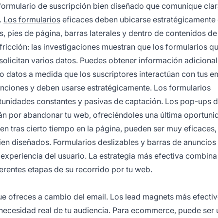
n formulario de suscripción bien diseñado que comunique cl
.
Los formularios
eficaces deben ubicarse estratégicamente
 pies de página, barras laterales y dentro de contenidos de
ricción: las investigaciones muestran que los formularios q
solicitan varios datos. Puedes obtener información adiciona
o datos a medida que los suscriptores interactúan con tus em
funciones y deben usarse estratégicamente. Los formularios
rtunidades constantes y pasivas de captación. Los pop-ups 
stán por abandonar tu web, ofreciéndoles una última oportun
n tras cierto tiempo en la página, pueden ser muy eficaces,
en diseñados. Formularios deslizables y barras de anuncios
 experiencia del usuario. La estrategia más efectiva combina
ferentes etapas de su recorrido por tu web.
ue ofreces a cambio del email. Los lead magnets más efecti
 necesidad real de tu audiencia. Para ecommerce, puede ser 