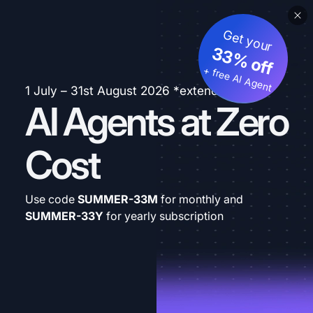
Get your
33% off
+ free AI Agent
1 July – 31st August 2026 *extended
AI Agents at Zero
Cost
Use code
SUMMER-33M
for monthly and
SUMMER-33Y
for yearly subscription