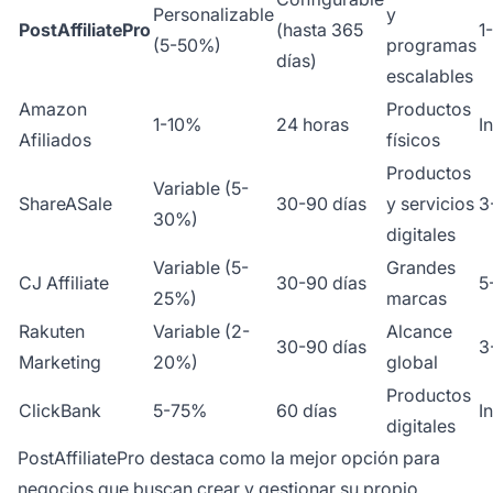
Personalizable
y
PostAffiliatePro
(hasta 365
1
(5-50%)
programas
días)
escalables
Amazon
Productos
1-10%
24 horas
I
Afiliados
físicos
Productos
Variable (5-
ShareASale
30-90 días
y servicios
3
30%)
digitales
Variable (5-
Grandes
CJ Affiliate
30-90 días
5
25%)
marcas
Rakuten
Variable (2-
Alcance
30-90 días
3
Marketing
20%)
global
Productos
ClickBank
5-75%
60 días
I
digitales
PostAffiliatePro destaca como la mejor opción para
negocios que buscan crear y gestionar su propio