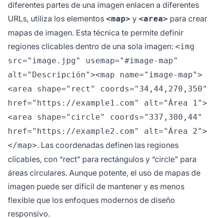
diferentes partes de una imagen enlacen a diferentes
URLs, utiliza los elementos
y
para crear
<map>
<area>
mapas de imagen. Esta técnica te permite definir
regiones clicables dentro de una sola imagen:
<img
src="image.jpg" usemap="#image-map"
alt="Descripción"><map name="image-map">
<area shape="rect" coords="34,44,270,350"
href="https://example1.com" alt="Área 1">
<area shape="circle" coords="337,300,44"
href="https://example2.com" alt="Área 2">
. Las coordenadas definen las regiones
</map>
clicables, con “rect” para rectángulos y “circle” para
áreas circulares. Aunque potente, el uso de mapas de
imagen puede ser difícil de mantener y es menos
flexible que los enfoques modernos de diseño
responsivo.