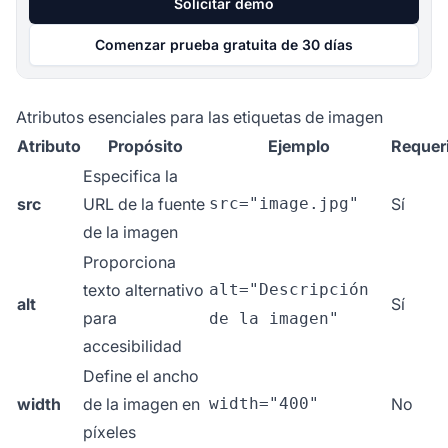
Solicitar demo
Comenzar prueba gratuita de 30 días
Atributos esenciales para las etiquetas de imagen
Atributo
Propósito
Ejemplo
Requer
Especifica la
src
URL de la fuente
src="image.jpg"
Sí
de la imagen
Proporciona
texto alternativo
alt="Descripción
alt
Sí
para
de la imagen"
accesibilidad
Define el ancho
width
de la imagen en
width="400"
No
píxeles