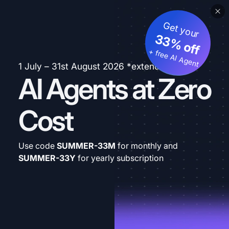
Get your
33% off
+ free AI Agent
1 July – 31st August 2026 *extended
AI Agents at Zero
Cost
Use code
SUMMER-33M
for monthly and
SUMMER-33Y
for yearly subscription