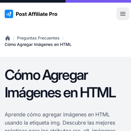
:site.title
Abr
/
/
Preguntas Frecuentes
Home
Cómo Agregar Imágenes en HTML
Cómo Agregar
Imágenes en HTML
Aprende cómo agregar imágenes en HTML
usando la etiqueta img. Descubre las mejores
prácticas para los atributos src, alt, imágenes