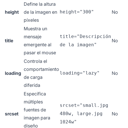
Define la altura
height
de la imagen en
height="300"
No
píxeles
Muestra un
mensaje
title="Descripción
title
No
emergente al
de la imagen"
pasar el mouse
Controla el
comportamiento
loading
loading="lazy"
No
de carga
diferida
Especifica
múltiples
srcset="small.jpg
fuentes de
srcset
480w, large.jpg
No
imagen para
1024w"
diseño