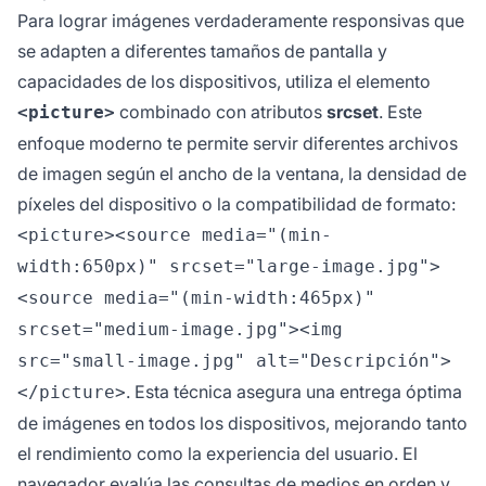
Para lograr imágenes verdaderamente responsivas que
se adapten a diferentes tamaños de pantalla y
capacidades de los dispositivos, utiliza el elemento
combinado con atributos
srcset
. Este
<picture>
enfoque moderno te permite servir diferentes archivos
de imagen según el ancho de la ventana, la densidad de
píxeles del dispositivo o la compatibilidad de formato:
<picture><source media="(min-
width:650px)" srcset="large-image.jpg">
<source media="(min-width:465px)"
srcset="medium-image.jpg"><img
src="small-image.jpg" alt="Descripción">
. Esta técnica asegura una entrega óptima
</picture>
de imágenes en todos los dispositivos, mejorando tanto
el rendimiento como la experiencia del usuario. El
navegador evalúa las consultas de medios en orden y