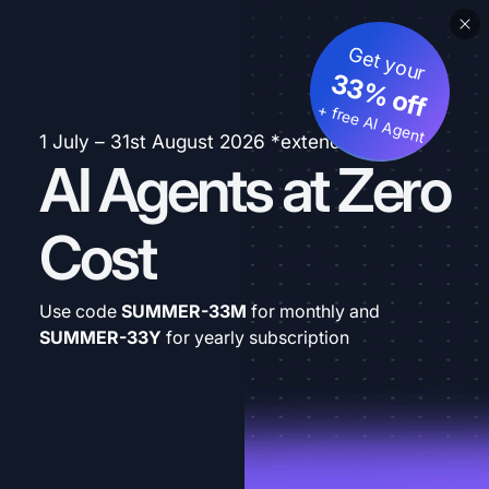
Get your
33% off
+ free AI Agent
1 July – 31st August 2026 *extended
AI Agents at Zero
Cost
Use code
SUMMER-33M
for monthly and
SUMMER-33Y
for yearly subscription