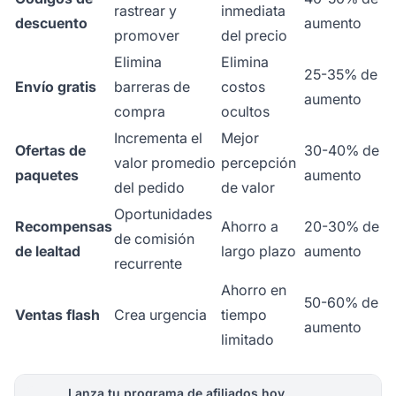
rastrear y
inmediata
descuento
aumento
promover
del precio
Elimina
Elimina
25-35% de
Envío gratis
barreras de
costos
aumento
compra
ocultos
Incrementa el
Mejor
Ofertas de
30-40% de
valor promedio
percepción
paquetes
aumento
del pedido
de valor
Oportunidades
Recompensas
Ahorro a
20-30% de
de comisión
de lealtad
largo plazo
aumento
recurrente
Ahorro en
50-60% de
Ventas flash
Crea urgencia
tiempo
aumento
limitado
Lanza tu programa de afiliados hoy