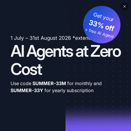
Get your
33% off
+ free AI Agent
1 July – 31st August 2026 *extended
AI Agents at Zero
Cost
Use code
SUMMER-33M
for monthly and
SUMMER-33Y
for yearly subscription