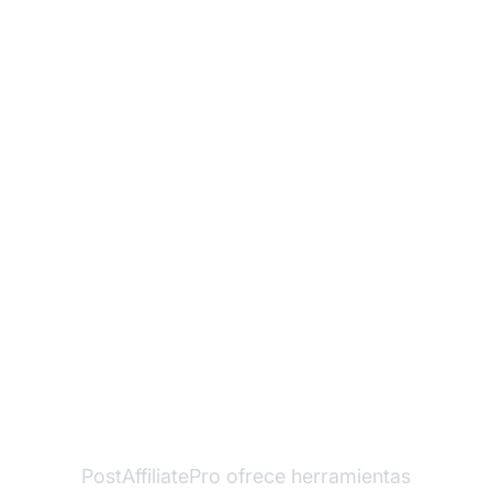
¿Listo para maximizar
tu programa de
afiliados con
promociones
poderosas?
PostAffiliatePro ofrece herramientas