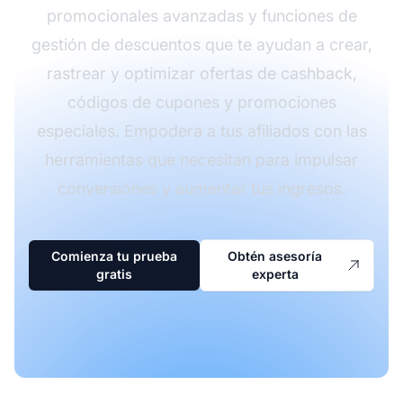
promocionales avanzadas y funciones de
gestión de descuentos que te ayudan a crear,
rastrear y optimizar ofertas de cashback,
códigos de cupones y promociones
especiales. Empodera a tus afiliados con las
herramientas que necesitan para impulsar
conversiones y aumentar tus ingresos.
Comienza tu prueba
Obtén asesoría
gratis
experta