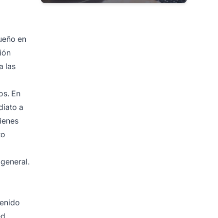
ueño en
ión
a las
os. En
diato a
uienes
to
 general.
tenido
ed