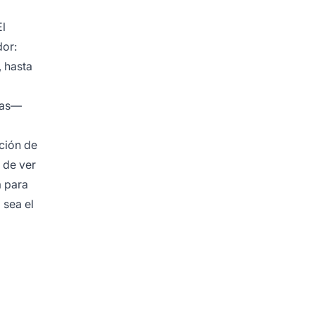
El
dor:
 hasta
vas—
ación de
 de ver
a para
 sea el