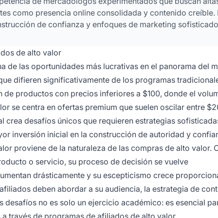
mpetencia de mercadólogos experimentados que buscan alta
tes como presencia online consolidada y contenido creíble. 
nstrucción de confianza y enfoques de marketing sofisticado
dos de alto valor
na de las oportunidades más lucrativas en el panorama del 
que difieren significativamente de los programas tradicional
ón de productos con precios inferiores a $100, donde el volu
valor se centra en ofertas premium que suelen oscilar entre $
 crea desafíos únicos que requieren estrategias sofisticada
inversión inicial en la construcción de autoridad y confia
alor proviene de la naturaleza de las compras de alto valor.
 producto o servicio, su proceso de decisión se vuelve
aumentan drásticamente y su escepticismo crece proporcion
filiados deben abordar a su audiencia, la estrategia de con
desafíos no es solo un ejercicio académico: es esencial pa
 a través de programas de afiliados de alto valor.