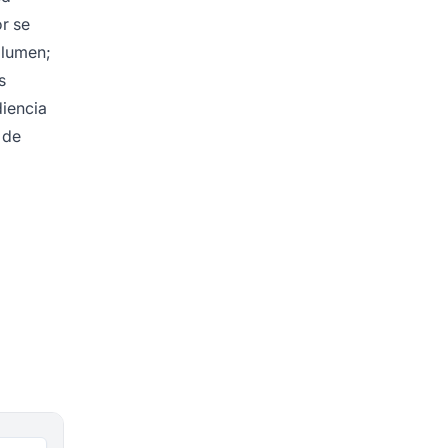
r se
olumen;
s
diencia
 de