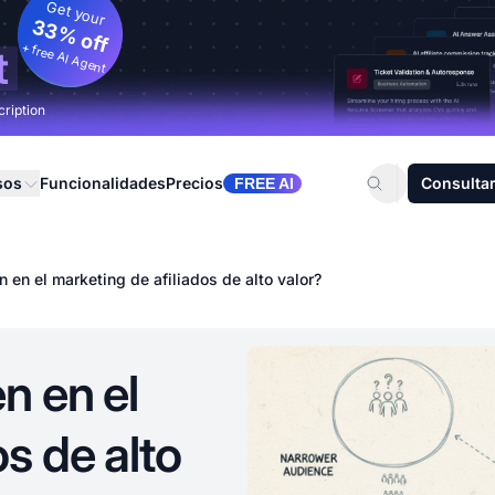
Get your
33% off
+ free AI Agent
t
cription
sos
Funcionalidades
Precios
Consultar
FREE AI
 en el marketing de afiliados de alto valor?
n en el
s de alto