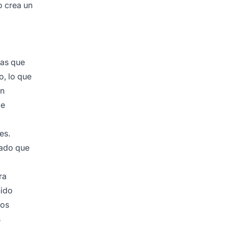
o crea un
vas que
o, lo que
en
de
es.
lado que
ra
nido
los
s