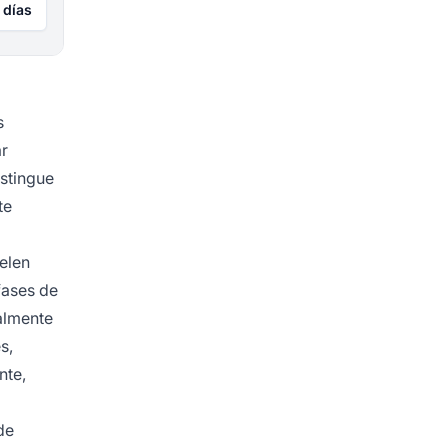
 días
s
ar
stingue
te
uelen
fases de
almente
s,
nte,
de