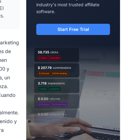
s
industry's most trusted affiliate
El
software.
s.
Start Free Trial
marketing
es de
men
200 y
s, un
nza.
 Cuando
almente.
tenido y
ra