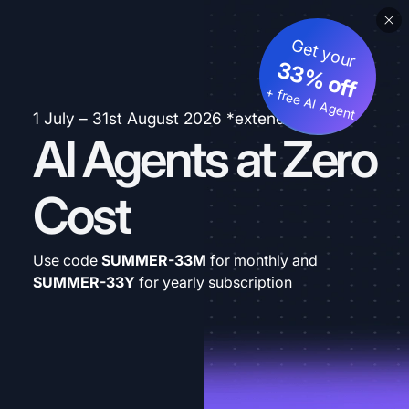
Get your
33% off
+ free AI Agent
1 July – 31st August 2026 *extended
AI Agents at Zero
Cost
Use code
SUMMER-33M
for monthly and
SUMMER-33Y
for yearly subscription