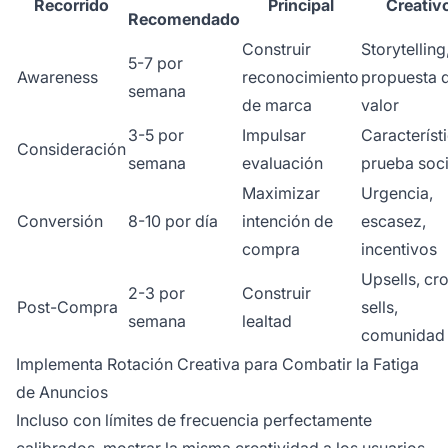
Recorrido
Principal
Creativ
Recomendado
Construir
Storytelling
5-7 por
Awareness
reconocimiento
propuesta 
semana
de marca
valor
3-5 por
Impulsar
Característi
Consideración
semana
evaluación
prueba soci
Maximizar
Urgencia,
Conversión
8-10 por día
intención de
escasez,
compra
incentivos
Upsells, cr
2-3 por
Construir
Post-Compra
sells,
semana
lealtad
comunidad
Implementa Rotación Creativa para Combatir la Fatiga
de Anuncios
Incluso con límites de frecuencia perfectamente
calibrados, mostrar la misma creatividad a los usuarios