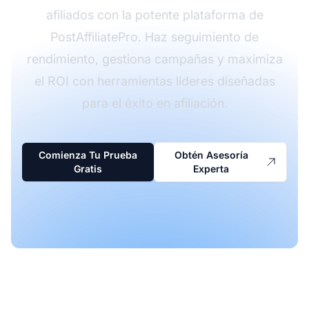
afiliados con la potente plataforma de
PostAffiliatePro. Haz seguimiento de
rendimiento, gestiona campañas y maximiza
el ROI con herramientas líderes diseñadas
para el éxito en afiliación.
Comienza Tu Prueba
Obtén Asesoría
Gratis
Experta