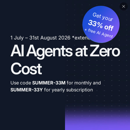
Get your
33% off
+ free AI Agent
1 July – 31st August 2026 *extended
AI Agents at Zero
Cost
Use code
SUMMER-33M
for monthly and
SUMMER-33Y
for yearly subscription