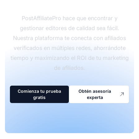
PostAffiliatePro hace que encontrar y
gestionar editores de calidad sea fácil.
Nuestra plataforma te conecta con afiliados
verificados en múltiples redes, ahorrándote
tiempo y maximizando el ROI de tu marketing
de afiliados.
Comienza tu prueba
Obtén asesoría
gratis
experta