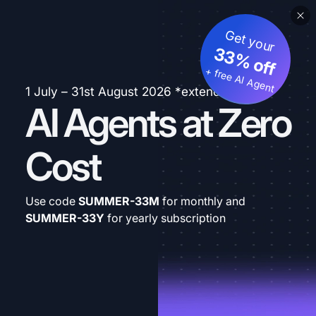
Get your
33% off
+ free AI Agent
1 July – 31st August 2026 *extended
AI Agents at Zero
Cost
Use code
SUMMER-33M
for monthly and
SUMMER-33Y
for yearly subscription