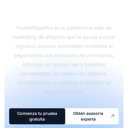
pasivo?
PostAffiliatePro es la plataforma líder de
marketing de afiliados que te ayuda a crear
ingresos pasivos sostenibles mediante el
seguimiento automatizado de comisiones,
informes en tiempo real y potentes
herramientas de gestión de afiliados.
Comienza hoy a construir tu imperio de
ingresos pasivos.
Comienza tu prueba
Obtén asesoría
gratuita
experta