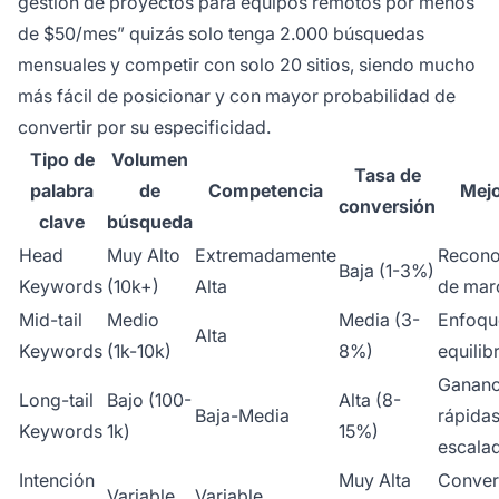
gestión de proyectos para equipos remotos por menos
de $50/mes” quizás solo tenga 2.000 búsquedas
mensuales y competir con solo 20 sitios, siendo mucho
más fácil de posicionar y con mayor probabilidad de
convertir por su especificidad.
Tipo de
Volumen
Tasa de
palabra
de
Competencia
Mejo
conversión
clave
búsqueda
Head
Muy Alto
Extremadamente
Recono
Baja (1-3%)
Keywords
(10k+)
Alta
de mar
Mid-tail
Medio
Media (3-
Enfoqu
Alta
Keywords
(1k-10k)
8%)
equilib
Gananc
Long-tail
Bajo (100-
Alta (8-
Baja-Media
rápidas
Keywords
1k)
15%)
escala
Intención
Muy Alta
Conver
Variable
Variable