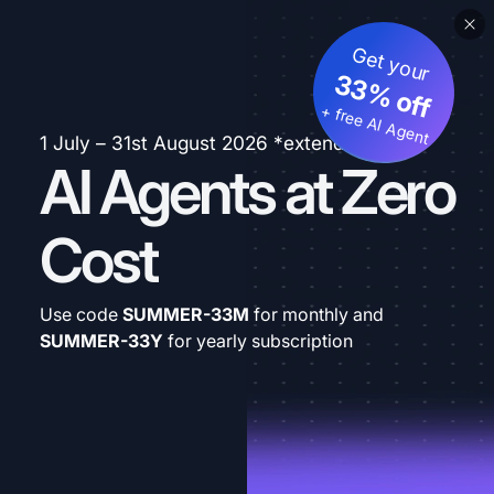
Get your
33% off
+ free AI Agent
1 July – 31st August 2026 *extended
AI Agents at Zero
Cost
Use code
SUMMER-33M
for monthly and
SUMMER-33Y
for yearly subscription