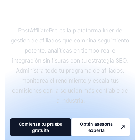
PostAffiliatePro?
PostAffiliatePro es la plataforma líder de
gestión de afiliados que combina seguimiento
potente, analíticas en tiempo real e
integración sin fisuras con tu estrategia SEO.
Administra todo tu programa de afiliados,
monitorea el rendimiento y escala tus
comisiones con la solución más confiable de
la industria.
Comienza tu prueba
Obtén asesoría
gratuita
experta