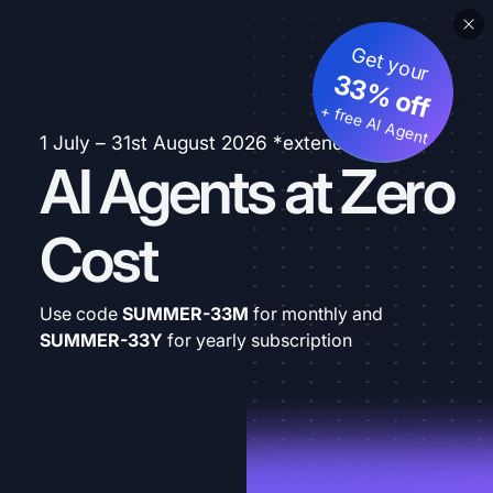
Get your
33% off
+ free AI Agent
1 July – 31st August 2026 *extended
AI Agents at Zero
Cost
Use code
SUMMER-33M
for monthly and
SUMMER-33Y
for yearly subscription