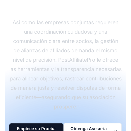
PostAffiliatePro
Así como las empresas conjuntas requieren
una coordinación cuidadosa y una
comunicación clara entre socios, la gestión
de alianzas de afiliados demanda el mismo
nivel de precisión. PostAffiliatePro le ofrece
las herramientas y la transparencia necesarias
para alinear objetivos, rastrear contribuciones
de manera justa y resolver disputas de forma
eficiente—asegurando que su asociación
prospere.
Empiece su Prueba
Obtenga Asesoría