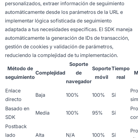
personalizados, extraer información de seguimiento
automáticamente desde los parámetros de la URL e
implementar lógica sofisticada de seguimiento
adaptada a tus necesidades específicas. El SDK maneja
automáticamente la generación de IDs de transacción,
gestión de cookies y validación de parámetros,
reduciendo la complejidad de tu implementación.
Soporte
Método de
Soporte
Tiempo
Complejidad
de
M
seguimiento
móvil
real
navegador
Enlace
Pr
Baja
100%
100%
Sí
directo
sim
Basado en
Pr
Media
100%
95%
Sí
SDK
co
Postback
Pr
lado
Alta
N/A
100%
Sí