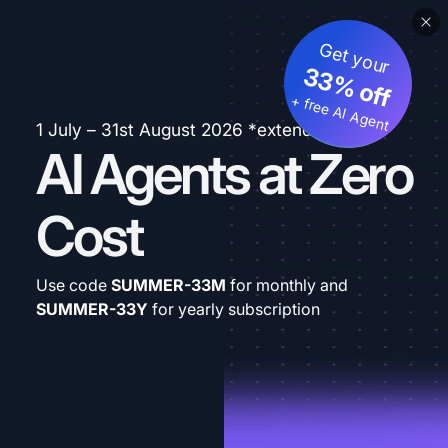
Get your
33% off
+ free AI Agent
1 July – 31st August 2026 *extended
AI Agents at Zero
Cost
Use code
SUMMER-33M
for monthly and
SUMMER-33Y
for yearly subscription