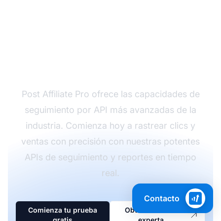
¿Listo para rastrear tu
programa de afiliados
con precisión?
Post Affiliate Pro ofrece las capacidades de
seguimiento por API más avanzadas de la
industria. Comienza hoy a rastrear clics y
ventas con precisión con nuestras potentes
APIs de seguimiento y reportes en tiempo
real.
Contacto
Comienza tu prueba
Obtén asesoría
gratis
experta