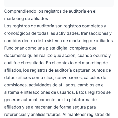
y estabilizar los sistemas al solucionar
problemas técnicos. Proporcionan registros
Comprendiendo los registros de auditoría en el
detallados de todas las actividades,
marketing de afiliados
permitiendo decisiones basadas en datos y
Los
registros de auditoría
son registros completos y
campañas optimizadas.
cronológicos de todas las actividades, transacciones y
cambios dentro de tu sistema de marketing de afiliados.
Funcionan como una pista digital completa que
documenta quién realizó qué acción, cuándo ocurrió y
cuál fue el resultado. En el contexto del marketing de
afiliados, los registros de auditoría capturan puntos de
datos críticos como clics, conversiones, cálculos de
comisiones, actividades de afiliados, cambios en el
sistema e interacciones de usuarios. Estos registros se
generan automáticamente por tu plataforma de
afiliados y se almacenan de forma segura para
referencias y análisis futuros. Al mantener registros de