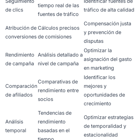
Seguimiento
Identificar fuentes de
tiempo real de las
de clics
tráfico de alta calidad
fuentes de tráfico
Compensación justa
Atribución de
Cálculos precisos
y prevención de
conversiones
de comisiones
disputas
Optimizar la
Rendimiento
Análisis detallado a
asignación del gasto
de campaña
nivel de campaña
en marketing
Identificar los
Comparativas de
Comparación
mejores y
rendimiento entre
de afiliados
oportunidades de
socios
crecimiento
Tendencias de
Optimizar estrategias
Análisis
rendimiento
de temporalidad y
temporal
basadas en el
estacionalidad
tiempo