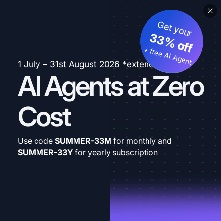
Get your
33% off
+ free AI Agent
1 July – 31st August 2026 *extended
AI Agents at Zero
Cost
Use code
SUMMER-33M
for monthly and
SUMMER-33Y
for yearly subscription