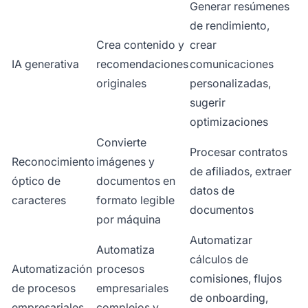
Generar resúmenes
de rendimiento,
Crea contenido y
crear
IA generativa
recomendaciones
comunicaciones
originales
personalizadas,
sugerir
optimizaciones
Convierte
Procesar contratos
Reconocimiento
imágenes y
de afiliados, extraer
óptico de
documentos en
datos de
caracteres
formato legible
documentos
por máquina
Automatizar
Automatiza
cálculos de
Automatización
procesos
comisiones, flujos
de procesos
empresariales
de onboarding,
empresariales
complejos y