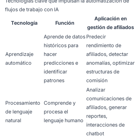
Tecnologías clave que impulsan la automatización de
flujos de trabajo con IA
Aplicación en
Tecnología
Función
gestión de afiliados
Aprende de datos
Predecir
históricos para
rendimiento de
Aprendizaje
hacer
afiliados, detectar
automático
predicciones e
anomalías, optimizar
identificar
estructuras de
patrones
comisión
Analizar
comunicaciones de
Procesamiento
Comprende y
afiliados, generar
de lenguaje
procesa el
reportes,
natural
lenguaje humano
interacciones de
chatbot