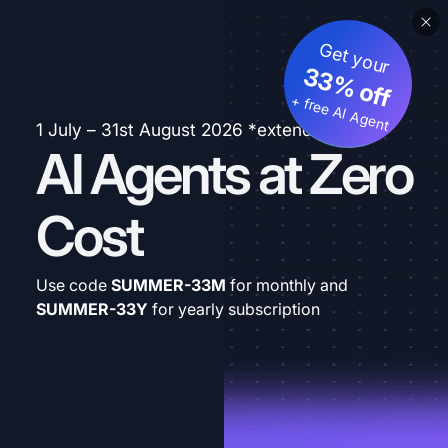
Get your
33% off
+ free AI Agent
1 July – 31st August 2026 *extended
AI Agents at Zero
Cost
Use code
SUMMER-33M
for monthly and
SUMMER-33Y
for yearly subscription