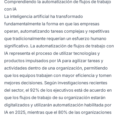
Comprendiendo la automatización de flujos de trabajo
recomendaciones de contenido, gestión de
con IA
inventario, reclutamiento de RRHH, monitoreo
La inteligencia artificial ha transformado
de redes sociales y detección de fraude. Estas
fundamentalmente la forma en que las empresas
automatizaciones ahorran tiempo, reducen
errores humanos y permiten que los equipos se
operan, automatizando tareas complejas y repetitivas
enfoquen en iniciativas estratégicas.
que tradicionalmente requerían un esfuerzo humano
significativo. La automatización de flujos de trabajo con
IA representa el proceso de utilizar tecnologías y
productos impulsados por IA para agilizar tareas y
actividades dentro de una organización, permitiendo
que los equipos trabajen con mayor eficiencia y tomen
mejores decisiones. Según investigaciones recientes
del sector, el 92% de los ejecutivos está de acuerdo en
que los flujos de trabajo de su organización estarán
digitalizados y utilizarán automatización habilitada por
IA en 2025, mientras que el 80% de las organizaciones