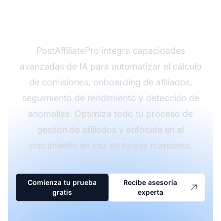
de trabajo de afiliados
con PostAffiliatePro
PostAffiliatePro integra capacidades
avanzadas de IA para automatizar el cálculo
de comisiones, onboarding de afiliados,
seguimiento de rendimiento y detección de
anomalías. Optimiza todo tu proceso de
gestión de afiliados y enfócate en el
crecimiento en vez de tareas manuales.
Comienza tu prueba
Recibe asesoría
gratis
experta