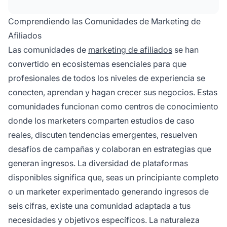
Members in the Industry!', foros dedicados
como affLIFT y AffiliateFix, comunidades en
Comprendiendo las Comunidades de Marketing de
Reddit y emergentes grupos de Discord y
Afiliados
Slack donde los marketers comparten
Las comunidades de
marketing de afiliados
se han
estrategias, hacen networking y colaboran.
convertido en ecosistemas esenciales para que
profesionales de todos los niveles de experiencia se
conecten, aprendan y hagan crecer sus negocios. Estas
comunidades funcionan como centros de conocimiento
donde los marketers comparten estudios de caso
reales, discuten tendencias emergentes, resuelven
desafíos de campañas y colaboran en estrategias que
generan ingresos. La diversidad de plataformas
disponibles significa que, seas un principiante completo
o un marketer experimentado generando ingresos de
seis cifras, existe una comunidad adaptada a tus
necesidades y objetivos específicos. La naturaleza