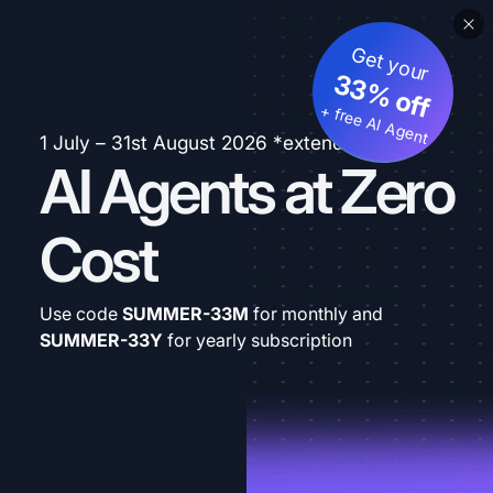
Get your
33% off
+ free AI Agent
1 July – 31st August 2026 *extended
AI Agents at Zero
Cost
Use code
SUMMER-33M
for monthly and
SUMMER-33Y
for yearly subscription