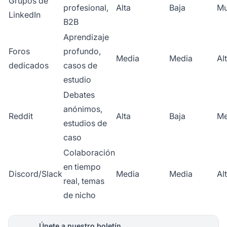
Grupos de
profesional,
Alta
Baja
Mu
LinkedIn
B2B
Aprendizaje
Foros
profundo,
Media
Media
Al
dedicados
casos de
estudio
Debates
anónimos,
Reddit
Alta
Baja
Me
estudios de
caso
Colaboración
en tiempo
Discord/Slack
Media
Media
Al
real, temas
de nicho
Únete a nuestro boletín