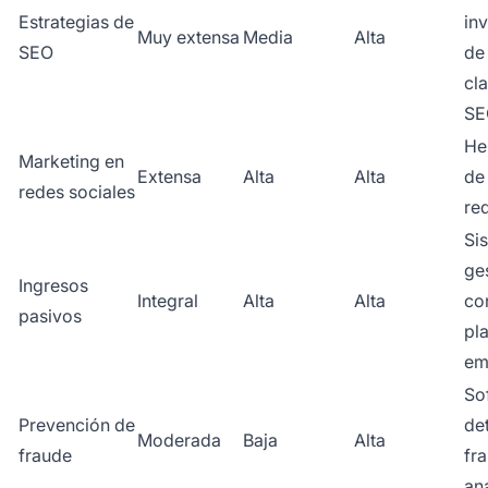
Estrategias de
in
Muy extensa
Media
Alta
SEO
de
cl
SE
He
Marketing en
Extensa
Alta
Alta
de
redes sociales
re
Si
ge
Ingresos
Integral
Alta
Alta
co
pasivos
pl
em
So
Prevención de
de
Moderada
Baja
Alta
fraude
fr
ana