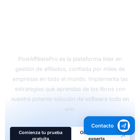
¿Listo para dominar el
marketing de afiliados?
PostAffiliatePro es la plataforma líder en
gestión de afiliados, confiada por miles de
empresas en todo el mundo. Implementa las
estrategias que aprendas de los libros con
nuestra potente solución de software todo en
uno.
Contacto
Comienza tu prueba
Obtén asesoría
gratuita
experta