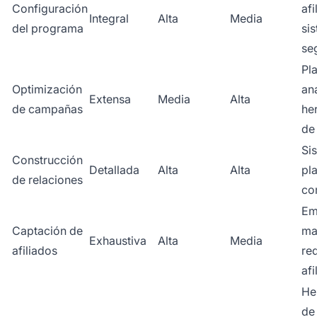
Configuración
afi
Integral
Alta
Media
del programa
si
se
Pl
Optimización
ana
Extensa
Media
Alta
de campañas
he
de
Si
Construcción
Detallada
Alta
Alta
pl
de relaciones
co
Em
Captación de
ma
Exhaustiva
Alta
Media
afiliados
re
afi
He
de