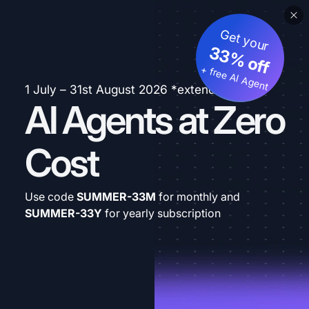
Get your
33% off
+ free AI Agent
1 July – 31st August 2026 *extended
AI Agents at Zero
Cost
Use code
SUMMER-33M
for monthly and
SUMMER-33Y
for yearly subscription