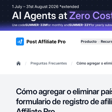
1 July – 31st August 2026 *extended
AI Agents at
Zero Cos
Use code
SUMMER-33M
for monthly and
SUMMER-33Y
for yearly subs
:site.title
Producto
Recur
/
/
Preguntas Frecuentes
Cómo agregar o elimin
Home
Cómo agregar o eliminar paí
formulario de registro de afi
Affiliate Pro