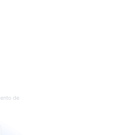
liados
iento de