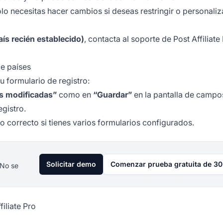
olo necesitas hacer cambios si deseas restringir o personaliza
aís recién establecido)
, contacta al
soporte de Post Affiliate
de países
u formulario de registro:
as modificadas”
como en
“Guardar”
en la pantalla de campo
egistro.
o correcto si tienes varios formularios configurados.
Solicitar demo
Comenzar prueba gratuita de 30
 No se
iliate Pro