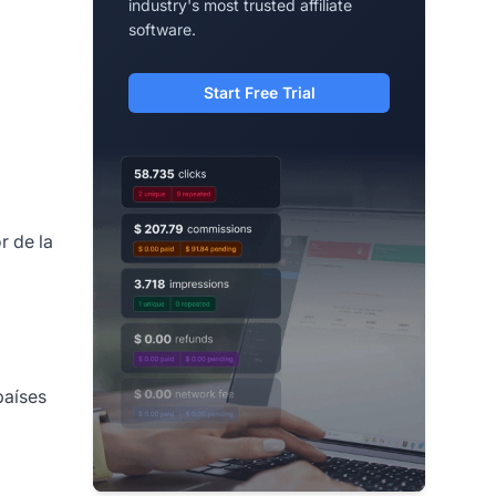
industry's most trusted affiliate
software.
Start Free Trial
r de la
países