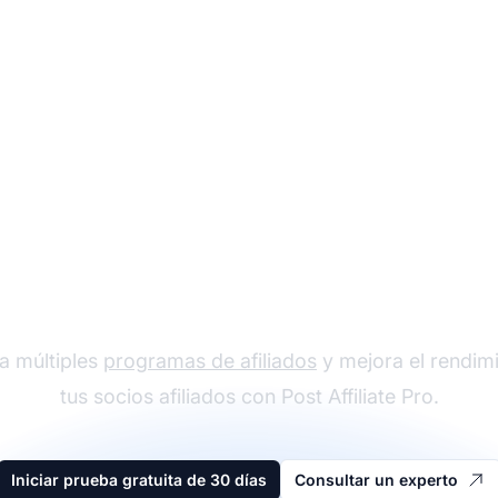
der en software de afi
a múltiples
programas de afiliados
y mejora el rendim
tus socios afiliados con Post Affiliate Pro.
Iniciar prueba gratuita de 30 días
Consultar un experto