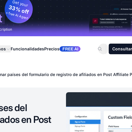
Get your
33% off
+ free AI Agent
t
cription
sos
Funcionalidades
Precios
Consultar
FREE AI
ar países del formulario de registro de afiliados en Post Affiliate 
ses del
liados en Post