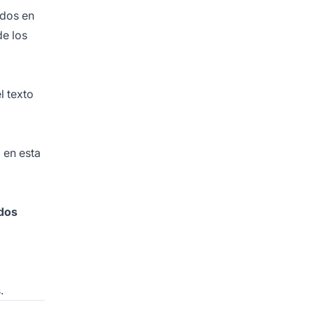
ados en
de los
l texto
a en
esta
dos
.