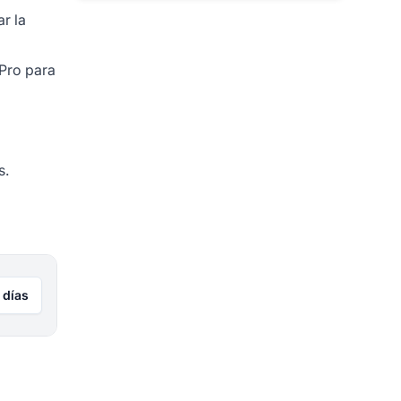
r la
 Pro
para
s.
 días