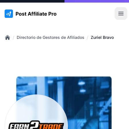
:site.title
Abr
/
/
Directorio de Gestores de Afiliados
Zuriel Bravo
Home