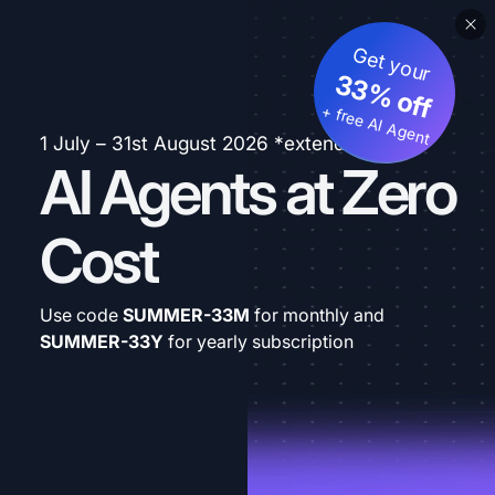
Get your
33% off
+ free AI Agent
1 July – 31st August 2026 *extended
AI Agents at Zero
Cost
Use code
SUMMER-33M
for monthly and
SUMMER-33Y
for yearly subscription