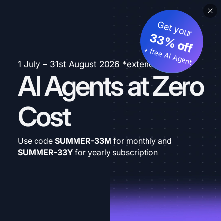
Get your
33% off
+ free AI Agent
1 July – 31st August 2026 *extended
AI Agents at Zero
Cost
Use code
SUMMER-33M
for monthly and
SUMMER-33Y
for yearly subscription