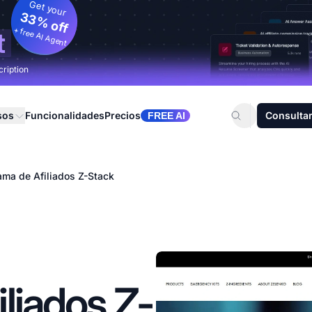
Get your
33% off
+ free AI Agent
t
cription
sos
Funcionalidades
Precios
Consultar
FREE AI
ama de Afiliados Z-Stack
liados Z-