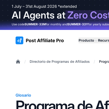
1 July – 31st August 2026 *extended
AI Agents at
Zero Cos
Use code
SUMMER-33M
for monthly and
SUMMER-33Y
for yearly subs
:site.title
Producto
Recur
/
/
Directorio de Programas de Afiliados
Progr
Home
Glosario
Programa de Afi