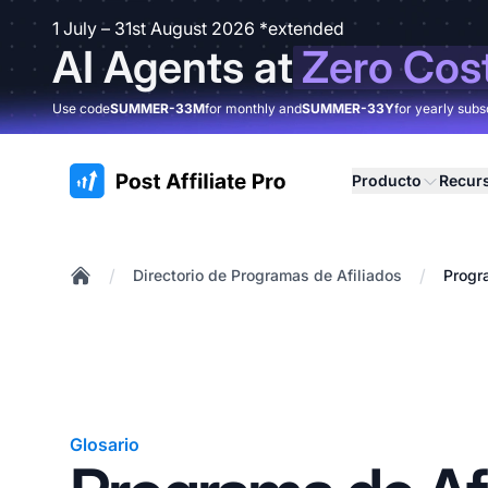
1 July – 31st August 2026 *extended
AI Agents at
Zero Cos
Use code
SUMMER-33M
for monthly and
SUMMER-33Y
for yearly subs
:site.title
Producto
Recur
/
/
Directorio de Programas de Afiliados
Progr
Home
Glosario