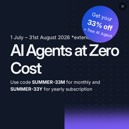
Get your
33% off
+ free AI Agent
1 July – 31st August 2026 *extended
AI Agents at Zero
Cost
Use code
SUMMER-33M
for monthly and
SUMMER-33Y
for yearly subscription