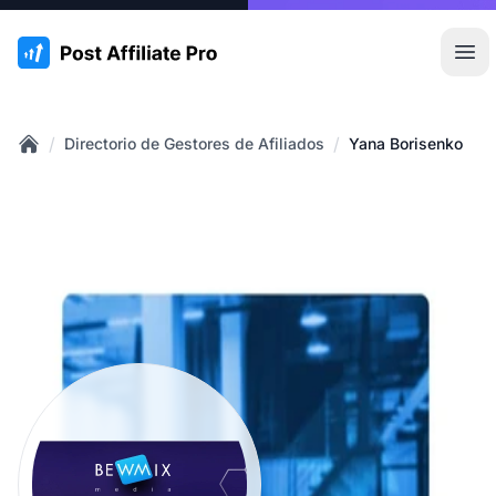
:site.title
Abr
/
/
Directorio de Gestores de Afiliados
Yana Borisenko
Home