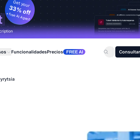
Get your
33% off
+ free AI Agent
t
cription
sos
Funcionalidades
Precios
Consultar
FREE AI
yrytsia