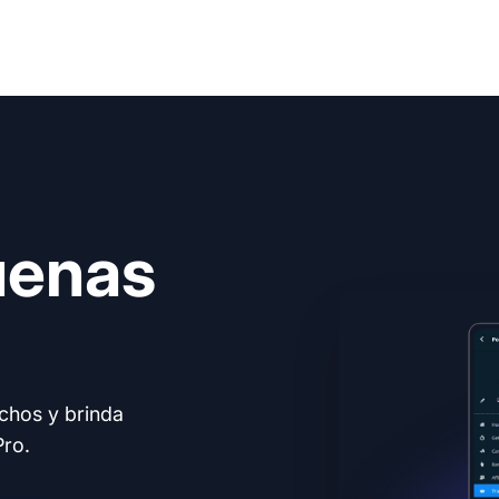
uenas
echos y brinda
Pro.