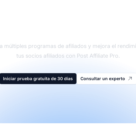
der en software de afi
a múltiples programas de afiliados y mejora el rendim
tus socios afiliados con Post Affiliate Pro.
Iniciar prueba gratuita de 30 días
Consultar un experto