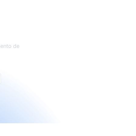
liados
iento de