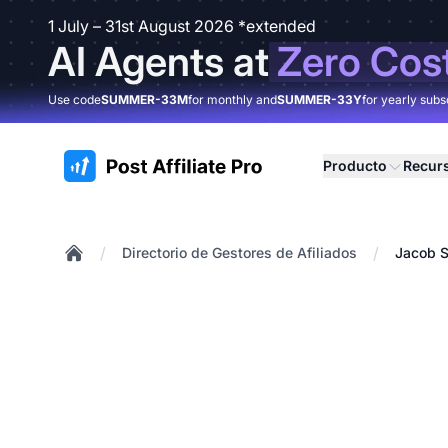
1 July – 31st August 2026 *extended
AI Agents at
Zero Cos
Use code
SUMMER-33M
for monthly and
SUMMER-33Y
for yearly subs
:site.title
Producto
Recur
/
/
Directorio de Gestores de Afiliados
Jacob S
Home