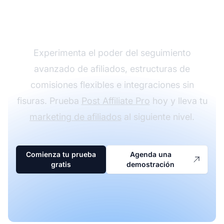
programa de afiliados
con Post Affiliate Pro
Experimenta el poder del seguimiento
avanzado de afiliados, estructuras de
comisiones flexibles e integraciones sin
fisuras. Prueba
Post Affiliate Pro
hoy y lleva tu
marketing de afiliados
al siguiente nivel.
Comienza tu prueba
Agenda una
gratis
demostración