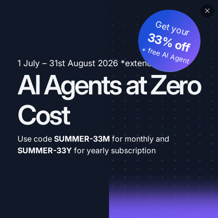
Get your
33% off
+ free AI Agent
1 July – 31st August 2026 *extended
AI Agents at Zero
Cost
Use code
SUMMER-33M
for monthly and
SUMMER-33Y
for yearly subscription