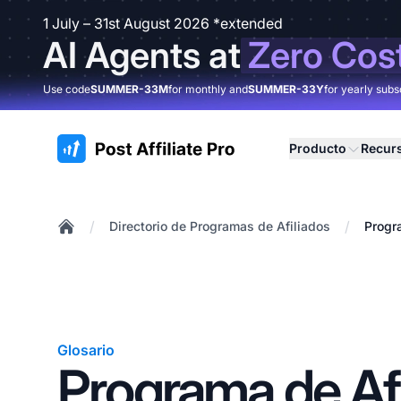
1 July – 31st August 2026 *extended
AI Agents at
Zero Cos
Use code
SUMMER-33M
for monthly and
SUMMER-33Y
for yearly subs
:site.title
Producto
Recur
/
/
Directorio de Programas de Afiliados
Progr
Home
Glosario
Programa de Afi