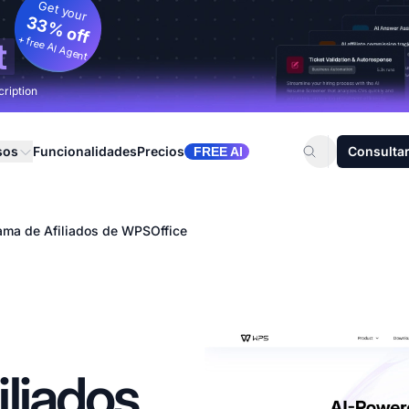
Get your
33% off
+ free AI Agent
t
cription
sos
Funcionalidades
Precios
Consultar
FREE AI
ama de Afiliados de WPSOffice
liados