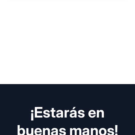
¡Estarás en
buenas manos!