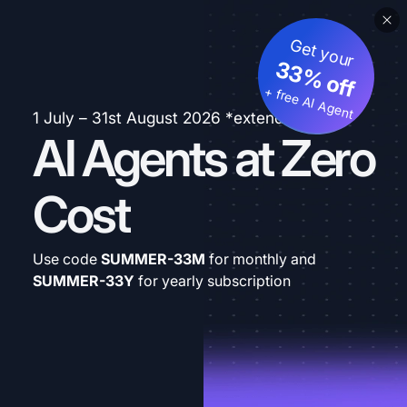
Get your
33% off
+ free AI Agent
1 July – 31st August 2026 *extended
AI Agents at Zero
Cost
Use code
SUMMER-33M
for monthly and
SUMMER-33Y
for yearly subscription