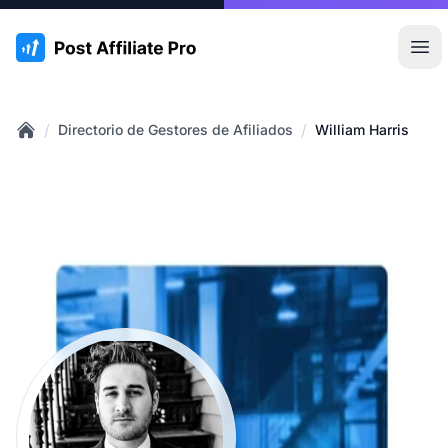
:site.title
Abr
/
/
Directorio de Gestores de Afiliados
William Harris
Home