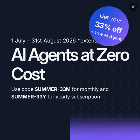
Get your
33% off
+ free AI Agent
1 July – 31st August 2026 *extended
AI Agents at Zero
Cost
Use code
SUMMER-33M
for monthly and
SUMMER-33Y
for yearly subscription