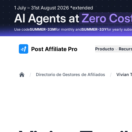
1 July – 31st August 2026 *extended
AI Agents at
Zero Cos
Use code
SUMMER-33M
for monthly and
SUMMER-33Y
for yearly subs
:site.title
Producto
Recur
/
/
Directorio de Gestores de Afiliados
Vivian 
Home