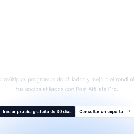
der en software de afi
a múltiples programas de afiliados y mejora el rendim
tus socios afiliados con Post Affiliate Pro.
Iniciar prueba gratuita de 30 días
Consultar un experto