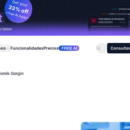
Get your
33% off
+ free AI Agent
t
cription
sos
Funcionalidades
Precios
Consultar
FREE AI
Tomik Gorgin