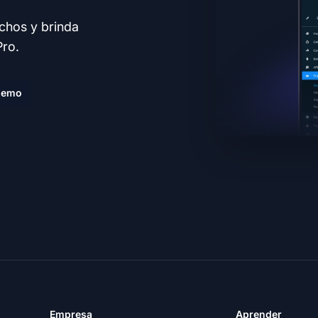
echos y brinda
Pro.
demo
Empresa
Aprender