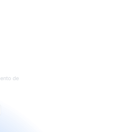
liados
iento de