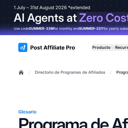
1 July – 31st August 2026 *extended
AI Agents at
Zero Cos
Use code
SUMMER-33M
for monthly and
SUMMER-33Y
for yearly subs
:site.title
Producto
Recur
/
/
Directorio de Programas de Afiliados
Progr
Home
Glosario
Programa de Afi