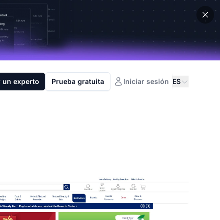
 un experto
Prueba gratuita
Iniciar sesión
ES