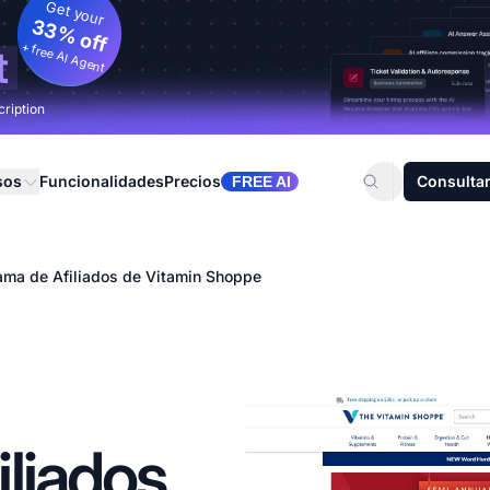
Get your
33% off
+ free AI Agent
t
cription
sos
Funcionalidades
Precios
Consultar
FREE AI
ama de Afiliados de Vitamin Shoppe
liados